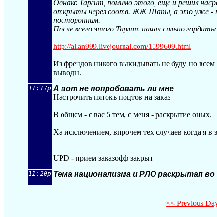
Однако Тарлит, помимо этого, еще и решил нас
открыты через соотв. ЖЖ Шапы, а это уже - п
посторонним.
После всего этого Тарлит начал сильно гордить
http://allan999.livejournal.com/1599609.h
tml
Из френдов никого выкидывать не буду, но всем 
выводы.
11:17p
А вот не попробовать ли мне
Настрочить пятокъ поцтов на заказ
В общем - с вас 5 тем, с меня - раскрытие оных.
Ха исключением, впрочем тех случаев когда я в 
UPD - прием заказофф закрыт
11:20p
Тема национализма и РЛО раскрытап во 
<< Previous Da