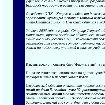
укрепление семьи". Учебная программа, разраб
Белгородского госуниверситета, рассчитана на 10 
О введении ОПК в Калужской области доложила
образования, культуры и спорта Татьяна Курска
преподаваться с 5-го по 11-й класс один раз в не
24 июля 2006 года в городке Старице Тверской 
монастыря, прошло заседание областного эконо
внимание было уделено ОПК. Экономический сове
рекомендовать включение этого предмета как о
деньги на подготовку учителей и закупку учебник
Как интересно... сначала был "факультатив", а те
Но разве стоит отсанавливаться на достигнутом? 
неокормленные в песочке ковыряются:
Свердловской области опэкашники прорвались
не
назад их было 5, сегодня - уже 32, рассматрива
жития святых,
возят в паломнические поездки
семьи.
В детском садике ~ 516 оборудована моли
батюшка. Детский сад сотрудничает с общеобра