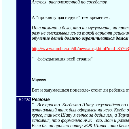
Алексея, расположенной по соседству.
А "проклятущая нерусь" тем временем:
Но в том-то и дело, что ни мусульмане, ни прот
разу не высказывались за такой вариант решени
обучение детей должно ограничиваться домом
http://www.rambler.ru/db/news/msg.h
tml?mid=8576
"+ фофудьизация всей страны"
Мдяяяя
Вот и задумаешься поневоле- стоит ли ребенка 
8:43p
Резюме
"...Все просто. Когда-то Шапу засуспендели по 
изначальный ящик был оформлен на него. Когда он
курсе, так как Шапу я вынес за дебилизм, а Тарл
вспомнил, что формально ЖЖ - его. Вот и развы
Если бы он просто потер ЖЖ Шапы - это было б