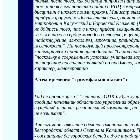
только после того, как об этом попросил патри
том, что все его попытки найти с РПЦ компроми
дисциплин в школах пошли прахом. Министр выгл
трибуны форума, к удовольствию зала, отчиты
митрополит Калужский и Боровский Климент (К
не бойтесь того, что в школу придет священник.
зажженного в сердце молодого человека, в цент
табакокурение, алкоголизм, игромания, равнодуш
жестокости". На последующей пресс-конференц
категорически против преподавания "Основ пра
"поскольку в современных условиях, учитывая з
полноценное посещение занятий по предмету, к
характер, маловероятно
А тем временем "триумфально шагает":
Год не пропал зря. С 1 сентября ОПК будут зубр
сообщил начальник областного управления обра
в учебный план как региональный компонент, то
не возникает".
Аналогичное заявление сделала замначальника об
Белгородской области Светлана Калашникова. "Ц
- воспитание белгородских детей в духе традици