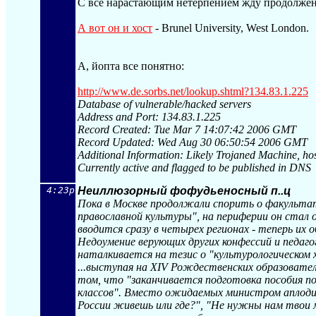
С все нарастающим нетерпением жду продолжени
А вот он и хост
- Brunel University, West London.
А, йопта все понятно:
http://www.de.sorbs.net/lookup.shtml?13
4.83.1.225
Database of vulnerable/hacked servers
Address and Port: 134.83.1.225
Record Created: Tue Mar 7 14:07:42 2006 GMT
Record Updated: Wed Aug 30 06:50:54 2006 GMT
Additional Information: Likely Trojaned Machine, ho
Currently active and flagged to be published in DNS
4:23p
Неиллюзорный фофудьеносный п..ц
Пока в Москве продолжали спорить о факульта
православной культуры", на периферии он стал
вводится сразу в четырех регионах - теперь их 
Недоумение верующих других конфессий и педаг
наталкивается на тезис о "культурологическом 
...выступая на XIV Рождественских образовате
том, что "заканчивается подготовка пособия по
классов". Вместо ожидаемых министром аплодис
России живешь или где?", "Не нужны нам твои 