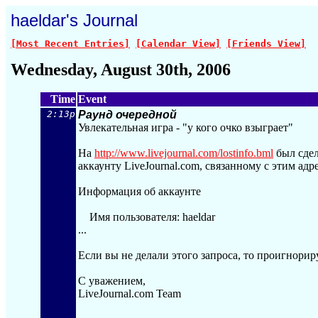
haeldar's Journal
[Most Recent Entries]
[Calendar View]
[Friends View]
Wednesday, August 30th, 2006
Time
Event
2:13p
Раунд очередной
Увлекательная игра - "у кого очко взыграет"
На
http://www.livejournal.com
/lostinfo.bml
был сдел
аккаунту LiveJournal.com, связанному с этим адре
Информация об аккаунте
Имя пользователя: haeldar
...
Если вы не делали этого запроса, то проигнорир
С уважением,
LiveJournal.com Team