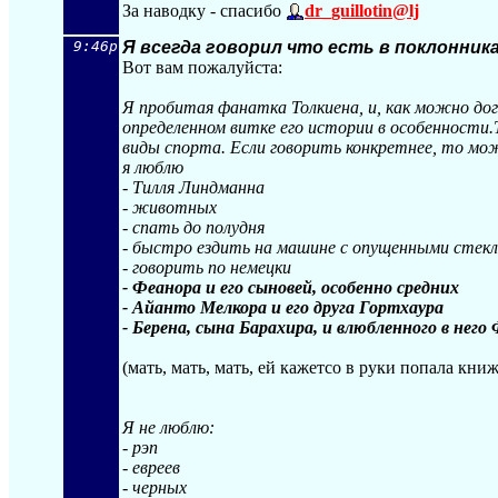
За наводку - спасибо
dr_guillotin@lj
9:46p
Я всегда говорил что есть в поклонни
Вот вам пожалуйста:
Я пробитая фанатка Толкиена, и, как можно дог
определенном витке его истории в особенности
виды спорта. Если говорить конкретнее, то мо
я люблю
- Тилля Линдманна
- животных
- спать до полудня
- быстро ездить на машине с опущенными стек
- говорить по немецки
- Феанора и его сыновей, особенно средних
- Айанто Мелкора и его друга Гортхаура
- Берена, сына Барахира, и влюбленного в нег
(мать, мать, мать, ей кажетсо в руки попала кн
Я не люблю:
- рэп
- евреев
- черных