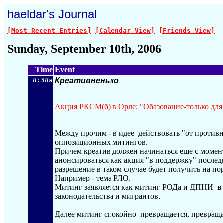
haeldar's Journal
[Most Recent Entries]
[Calendar View]
[Friends View]
Sunday, September 10th, 2006
Time
Event
8:38a
Креативненько
Акция РКСМ(б) в Орле: "Обазование-только для
Между прочим - в идее действовать "от противн
оппозиционных митингов.
Причем креатив должен начинаться еще с момент
анонсироваться как акция "в поддержку" после
разрешение в таком случае будет получить на по
Например - тема РЛО.
Митинг заявляется как митинг РОДа и ДПНИ
в
законодательства и мигрантов.
Далее митинг спокойно превращается, превращает