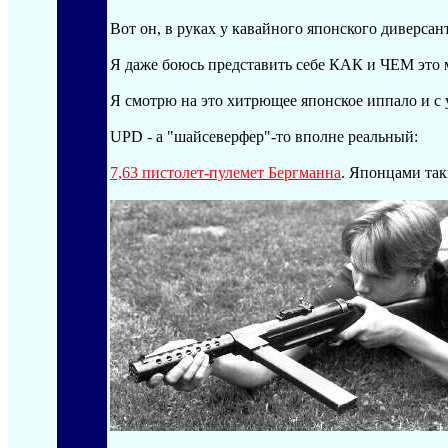
Вот он, в руках у кавайного японского диверсан
Я даже боюсь представить себе КАК и ЧЕМ это м
Я смотрю на это хитрющее японское иппало и с
UPD - а "шайсеверфер"-то вполне реальный:
7,63 пистолет-пулемет Бергманна
. Японцами так