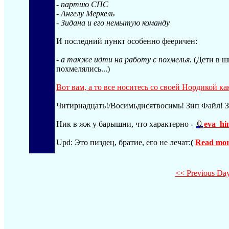
- партию СПС
- Ангелу Меркель
- Зидана и его немытую команду
И последний пункт особенно фееричен:
- а также идти на работу с похмелья.
(Дети в ш
похмелялись...)
Вот вам, а то все носитесь со своей Нордикой ка
Читирнадцать!/Восимьдисятвосимь! Зип Файл! 
Ник в жж у барышни, что характерно -
eva_hi
Upd: Это пиздец, братие, его не лечат:
(
Read more
<< Previous Da