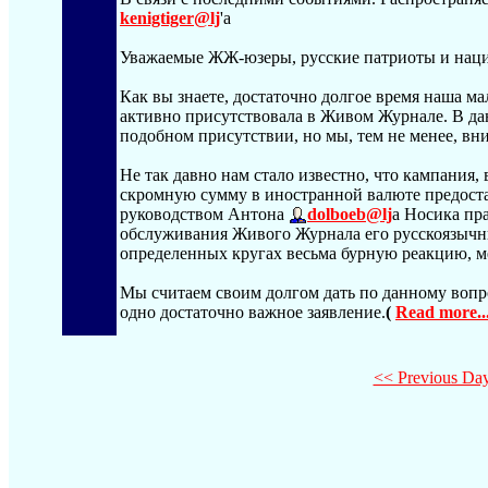
kenigtiger@lj
'а
Уважаемые ЖЖ-юзеры, русские патриоты и нац
Как вы знаете, достаточно долгое время наша м
активно присутствовала в Живом Журнале. В да
подобном присутствии, но мы, тем не менее, вн
Не так давно нам стало известно, что кампания, 
скромную сумму в иностранной валюте предост
руководством Антона
dolboeb@lj
а Носика пр
обслуживания Живого Журнала его русскоязычны
определенных кругах весьма бурную реакцию, 
Мы считаем своим долгом дать по данному вопро
одно достаточно важное заявление.
(
Read more..
<< Previous Da