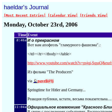
haeldar's Journal
[Most Recent Entries]
[Calendar View]
[Friends View]
Monday, October 23rd, 2006
Time
Event
8:46a
И о прекрасном
Вот вам апофеозъ "гламурного фашизма".:
</td></tr></tbody></table>
http://www.youtube.com/watch?v=psjqi-Sq
ssQ&eurl
Из фильма "The Producers"
via
pavell@lj
Springtime for Hitler and Germany...
Реакция публики, кстати, весьма показательна....
11:04a
Официальное коммюнике "Красного Бли
В связи с последними событиями. Распространяе