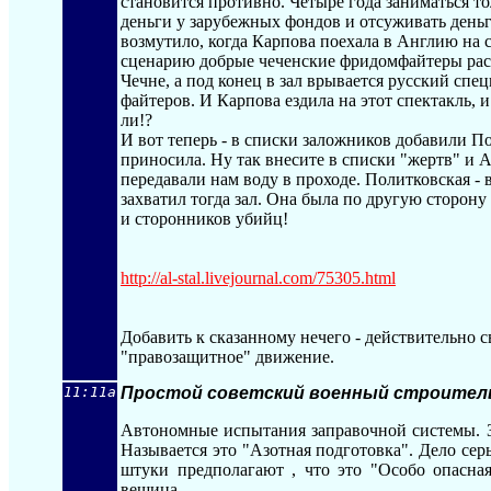
становится противно. Четыре года заниматься то
деньги у зарубежных фондов и отсуживать деньги
возмутило, когда Карпова поехала в Англию на с
сценарию добрые чеченские фридомфайтеры расс
Чечне, а под конец в зал врывается русский спец
файтеров. И Карпова ездила на этот спектакль, 
ли!?
И вот теперь - в списки заложников добавили П
приносила. Ну так внесите в списки "жертв" и А
передавали нам воду в проходе. Политковская - в 
захватил тогда зал. Она была по другую сторону
и сторонников убийц!
http://al-stal.livejournal.com/75305.ht
ml
Добавить к сказанному нечего - действительно св
"правозащитное" движение.
11:11a
Простой советский военный строител
Автономные испытания заправочной системы. За
Называется это "Азотная подготовка". Дело сер
штуки предполагают , что это "Особо опасна
вещица.