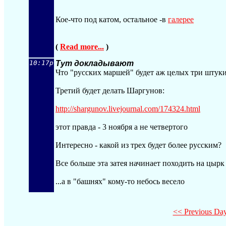
Кое-что под катом, остальное -в
галерее
(
Read more...
)
10:17p
Тут докладывают
Что "русских маршей" будет аж целых три штук
Третий будет делать Шаргунов:
http://shargunov.livejournal.com/174324.h
tml
этот правда - 3 ноября а не четвертого
Интересно - какой из трех будет более русским?
Все больше эта затея начинает походить на цыр
...а в "башнях" кому-то небось весело
<< Previous Da