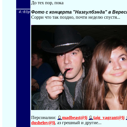
До тех пор, пока
4:03p
Фото с концерта "Назгулбэнда" в Верес
Сорри что так поздно, почти неделю спустя...
Персоналии:
madbeast@lj
taig_vagrant@lj
dushelov@lj
, аз грешный и другие...