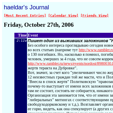
haeldar's Journal
[Most Recent Entries]
[Calendar View]
[Friends View]
Friday, October 27th, 2006
Time
Event
2:12a
Пишет один из выживших заложников "
Без особого интереса проглядываю сегодня ново
во всех статьях (наприме тут
http://www.rambler.r
о 130 погибших. Но, насколько я помнил, погиб
человек, умерших за 4 года, что не совсем коррек
http://www.rambler.ru/news/events/nordo
st/8980030.
жертв теракта на Дубровке".
Вот, значит, за счет кого "увеличивают число же
12 неизвестных граждан той же масти, что и Пол
"Внесла в списк жертв" Политковскую "правоза
почему-то выступает от имени всех заложников 
там не состоит, состоять не собирается, никакого
Организация эта занимается тем, что от имени 
"либеральных" митингах с соответствующими п
свободуходорковскому и т.д.). Возглавляет орг
ее горю, видеть, как она спекулирует (а других 