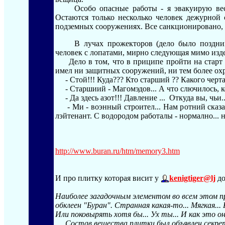
Особо опасные работы - я эвакуирую весь б
Остаются только несколько человек дежурно
подземных сооружениях. Все санкционировано, по
В лучах прожекторов (дело было поздним 
человек с лопатами, мирно следующая мимо издел
Дело в том, что в приципе пройти на старт 
имел ни защитных сооружений, ни тем более ох
- Стой!!! Куда??? Кто старший ?? Какого черт
- Старшиий - Магомэдов... А что слючилось, 
- Да здесь азот!!! Давление ... Откуда вы, чьи..
- Ми - воэнный строител... Нам ротний сказаль 
лэйтенант. С водородом работалы - нормално... н
http://www.buran.ru/htm/memory3.htm
И про плитку которая висит у
kenigtiger@lj
до
Наиболее загадочным элементом во всем этом п
обклеен "Буран". Странная какая-то... Мягкая..
Или поковырять хотя бы... Ух ты... И как это 
Состав вещества плитки был объявлен секретн