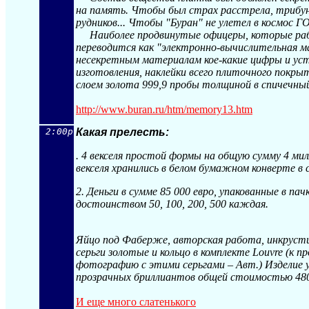
на память. Чтобы был страх расстрела, трибун
рудников... Чтобы "Буран" не улетел в космос 
Наиболее продвинутые офицеры, которые рабо
переводится как "электронно-вычислительная 
несекретным материалам кое-какие цифры и ус
изготовления, наклейки всего плиточного покры
слоем золота 999,9 пробы толщиной в спичечный 
http://www.buran.ru/htm/memory13.ht
m
2:00p
Какая прелесть:
. 4 векселя простой формы на общую сумму 4 ми
векселя хранились в белом бумажном конверте в 
2. Деньги в сумме 85 000 евро, упакованные в п
достоинством 50, 100, 200, 500 каждая.
Яйцо под Фаберже, авторская работа, инкруст
серьги золотые и кольцо в комплекте Louvre (к 
фотографию с этими серьгами – Авт.) Изделие 
прозрачных бриллиантов общей стоимостью 480
И еще много слатенького