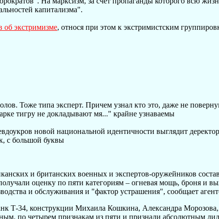
рократов". На марксизм, за счет пропаганды которого всю жизн
альностей капитализма".
в об экстримизме
, относя при этом к экстримистским группиро
лов. Тоже типа эксперт. Причем узнал кто это, даже не повернув
парке тигру не докладывают мя..." крайне узнаваемы
евдоукров новой национальной идентичности выглядит деректор 
к, с большой буквы
ериканских и британских военных и экспертов-оружейников сост
 получали оценку по пяти категориям – огневая мощь, броня и в
изводства и обслуживания и "фактор устрашения", сообщает аге
анк Т-34, конструкции Михаила Кошкина, Александра Морозова,
ным, по четырем признакам из пяти и признали абсолютным ли