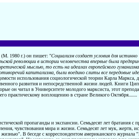
(М. 1980 г.) он пишет:
"Социализм создает условия для истинно
брьской революции в истории человечества впервые была предп
етической мыслью, то есть на идеалах европейского гуманизма".
тиворечий капитализма, были воедино слиты все передовые иде
димости использования социологической теории Карла Маркса, 
твенного развития и непосредственной жизни людей. Книги Цип
рые он читал в Университете молодого марксиста, этот препод
его практическому воплощению в стране Великого Октября.......
нистической пропаганды и экспансии. Семьдесят лет братания с 
ния, чувствования мира и жизни. Семьдесят лет мук, жертв, ист
 жизнью". В беседе с корреспондентом американского журнала "