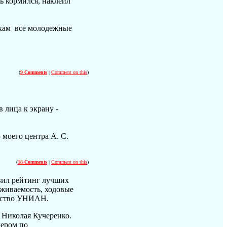
ь кормился, наклеил
вкам все молодежные
(
9 Comments
|
Comment on this
)
 лица к экрану -
моего центра А. С.
(
18 Comments
|
Comment on this
)
авил рейтинг лучших
ыживаемость, ходовые
нтство УНИАН.
 Николая Кучеренко.
дером по