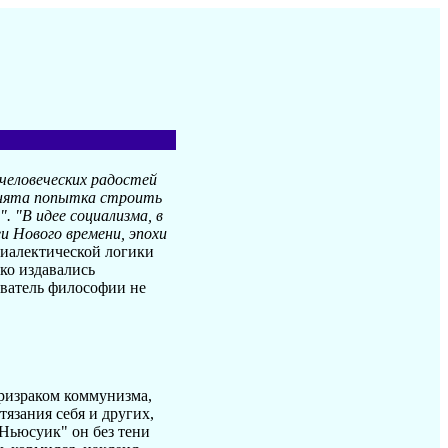
 человеческих радостей
ринята попытка строить
 "В идее социализма, в
и Нового времени, эпохи
диалектической логики
ко издавались
аватель философии не
призраком коммунизма,
язания себя и других,
Ньюсуик" он без тени