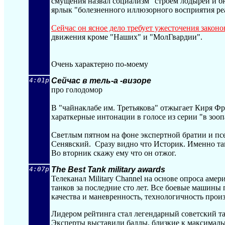
смущения назвал социализм "строем лодырей и бю
ярлык "болезненного иллюзорного восприятия ре
Сейчас он ясное дело требует ужесточения законо
движения кроме "Наших" и "МолГвардии".
Очень характерно по-моему
4:01p
Сейчас в тель-а -визоре
про голодомор
В "чайнаклабе им. Третьякова" отжыгает Киря Фро
хараткерные интонации в голосе из серии "в зоо
Светлым пятном на фоне экспертной братии и пс
Сенявский. Сразу видно что Историк. Именно та
Во вторник скажу ему что он отжог.
4:07p
The Best Tank military awards
Телеканал Military Channel на основе опроса ам
танков за последние сто лет. Все боевые машины
качества и маневренность, технологичность про
Лидером рейтинга стал легендарный советский т
Эксперты выставили баллы, близкие к максималь