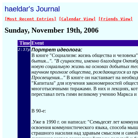
haeldar's Journal
[Most Recent Entries]
[Calendar View]
[Friends View]
Sunday, November 19th, 2006
Time
Event
2:37p
Портрет идеолога:
В книге "Социализм: жизнь общества и человека" 
бытия...". "В сущности, именно благодаря Октя
новую социальную жизнь на основах добытых теор
научном прогнозе общества, рождающегося из про
Просвещения..."
В книге он настаивает на необхо
"Капитала" для изучения закономерностей общес
многотысячными тиражами. В них и лекциях, кото
переставал петь гимн великому учению Маркса и 
В 90-е:
.Уже в 1990 г. он написал: "Семьдесят лет комму
освоения коммунистического языка, способа мышле
страшного насилия над здравым смыслом и самой