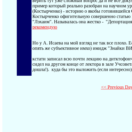
верить тут уже сложный вопрос да и не все док
пример который реально разобран на научном у
(Костырченко) - историю о якобы готовившейся
Костырченко офигительную совершенно статью н
"Лэхаим". Называлась она жестко - "Депортаци
рекомендую
Но у А. Исаева на мой взгляд не так все плохо. Е
опять же субъективное имхо) имидж "Знайки В
кстати записал всю почти лекцию на дитктофонч
сидел на другом конце от лектора в зале Учсовет
дошла!). куда бы это выложить (если интересно)
<< Previous Da