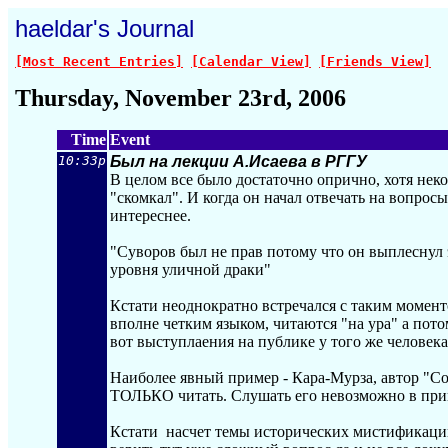
haeldar's Journal
[Most Recent Entries]
[Calendar View]
[Friends View]
Thursday, November 23rd, 2006
Time
Event
10:33p
Был на лекции А.Исаева в РГГУ
В целом все было достаточно опрично, хотя не
"скомкал". И когда он начал отвечать на вопросы
интереснее.
"Суворов был не прав потому что он выплеснул эт
уровня уличной драки"
Кстати неоднократно встречался с таким момент
вполне четким языком, читаются "на ура" а пото
вот выступлаения на публике у того же человека
Наиболее явный пример - Кара-Мурза, автор "С
ТОЛЬКО читать. Слушать его невозможно в при
Кстати насчет темы исторических мистификаций