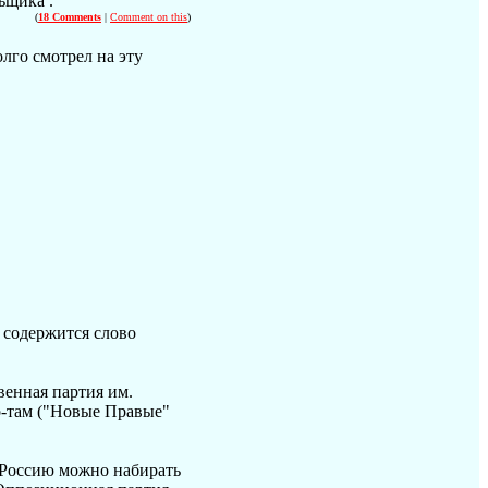
ьщика .
(
18 Comments
|
Comment on this
)
лго смотрел на эту
х содержится слово
венная партия им.
о-там ("Новые Правые"
д.Россию можно набирать