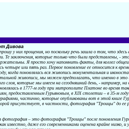
 от Дивова
прошу у них прощения, но поскольку речь зашла о том, что здесь
и. Те заключения, которые только что были представлены, - это
ержательны. Я просто хочу напомнить факты, для коллег общеи
ась четыре или пять раз. Первое поновление ее относится к врем
 году, когда поновлялась вся живопись монументальная и иконост
тальной живописи, мы можем предполагать, что именно в это 
о слоя, которые мы имеем на сегодняшний день, - например, на 
оновлялась в 1777-м году при митрополите Платоне во время та
иям, предоставленным Гурьяновым, в XIX столетии – в 35-м году 
фиями, частично, которые опубликованы вот в этой книге Гур
орой присутствует, в частности, фотография "Троицы" до ее 
 фотография – это фотография "Троицы" после поновления Гурь
как известно, даже его современниками оценена крайне низко, и 