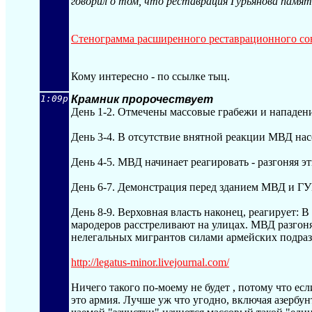
говорил о том, что реставрация Гурьянова памят
Стенограмма расширенного реставрационного сов
Кому интересно - по ссылке тыц.
1:09p
Крамник пророчествует
День 1-2. Отмечены массовые грабежи и нападени
День 3-4. В отсутствие внятной реакции МВД нас
День 4-5. МВД начинает реагировать - разгоняя э
День 6-7. Демонстрация перед зданием МВД и Г
День 8-9. Верховная власть наконец, реагирует: 
мародеров расстреливают на улицах. МВД разгон
нелегальных мигрантов силами армейских подраз
http://legatus-minor.livejournal.co
m/
Ничего такого по-моему не будет , потому что есл
это армия. Лучше уж что угодно, включая азербу