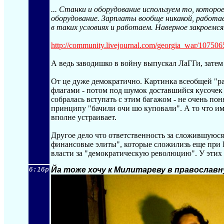
... Станки и оборудование используем то, которо
оборудование. Зарплаты вообще никакой, работа
в таких условиях и работаем. Наверное закроемся.
http://community.livejournal.com/georgi
a_war/107506
А ведь заводишко в войну выпускал ЛаГГи, зате
От це дуже демократично. Картинка всеобщей "ра
флагами - потом под шумок доставшийся кусочек
собралась вступать с этим багажом - не очень пон
принципу "бачили очи шо куповали". А то что им
вполне устраивает.
Другое дело что ответственность за сложившуюся
финансовые элиты", которые сложилизь еще при Ш
власти за "демократическую революцию". У этих р
6:16p
Йа тоже хочу к Милитареву в православ