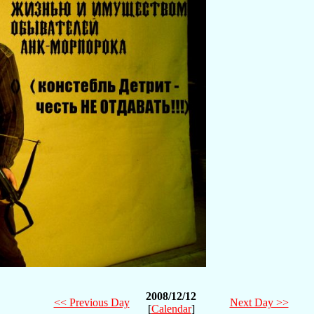
2008/12/12
<< Previous Day
Next Day >>
[
Calendar
]