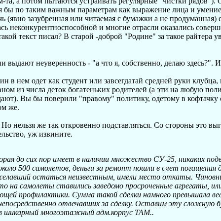
м-та, а потом пытаются устраивать регулярные "чистки рядов").
тя бы по таким важным параметрам как выражение лица и умени
ь (явно зазубренная или читаемая с бумажки а не продуманная) 
ась неконкурентноспособной и многие отрасли оказались совер
кой текст писал? В старой -доброй "Родине" за такое райтера у
выдают неуверенность - "а что я, собственно, делаю здесь?". И 
н в нем одет как студент или завсегдатай средней руки клубца, 
вном из числа деток богатеньких родителей (а эти на любую пол
 дают). Вы бы поверили "правому" политику, одетому в кофтачку
ом же.
 Но нельзя же так откровенно подставляться. Со стороны это вы
льство, уж извините.
рая до сих пор имеет в наличии множество СУ-25, никаких под
оло 500 самолетов, деньги за ремонт пошли в счет погашения до
желавший остаться неизвестным, имели место откаты. Чиновн
 что на самолеты ставились заведомо просроченные агрегаты, ил
вующей профилактики. Сумма такой сделки намного превышала в
, непосредственно отвечавших за сделку. Оставим эту сложную 
нув шикарный многоэтажный адм.корпус ТАМ..