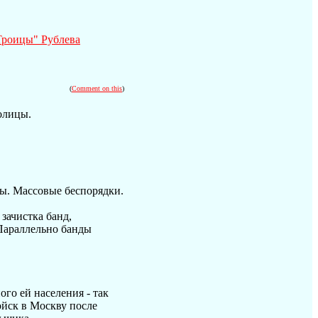
Троицы" Рублева
(
Comment on this
)
олицы.
ы. Массовые беспорядки.
зачистка банд,
Параллельно банды
ого ей населения - так
ойск в Москву после