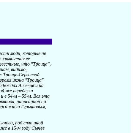
 есть люди, которые не
 заключения ее
звестные, что "Троица",
енам, видимо,
ас Троице-Сергиевой
время икона "Троица"
одеждах Ангелов и на
кой же переделки
и в 54-м – 55-м. Вся эта
ьянова, написанной по
расчистки Гурьяновым,
янова, под сплошной
уже в 15-м году Сычев