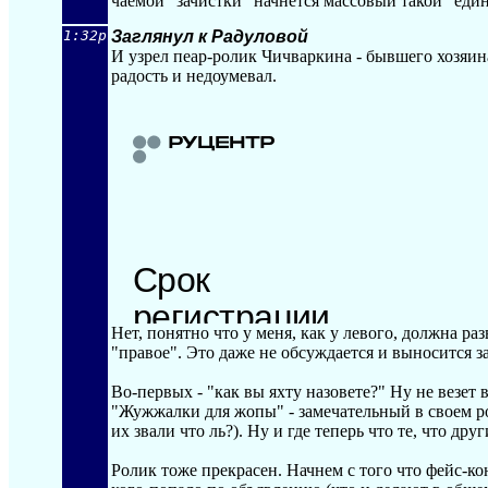
чаемой "зачистки" начнется массовый такой "еди
1:32p
Заглянул к Радуловой
И узрел пеар-ролик Чичваркина - бывшего хозяин
радость и недоумевал.
Нет, понятно что у меня, как у левого, должна р
"правое". Это даже не обсуждается и выносится з
Во-первых - "как вы яхту назовете?" Ну не везет
"Жужжалки для жопы" - замечательный в своем р
их звали что ль?). Ну и где теперь что те, что др
Ролик тоже прекрасен. Начнем с того что фейс-к