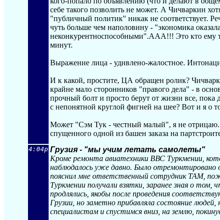
кого-попало по объявлению (что и делают в обще
себе такого позволить не может. А Чичваркин хо
"публичный политик" никак не соответствует. Реч
чуть больше чем наполовину - "экономика оказал
неконкурентноспособными".ААА!!! Это кто ему та
минут.
Выражение лица - удивлено-жалостное. Интонации 
И к какой, простите, ЦА обращен ролик? Чичварки
крайне мало сторонников "правого дела" - в осно
прочный болт и просто берут от жизни все, пока
с непонятной круглой фигней на шее? Вот и я о т
Может "Сэм Тук - честный малый", я не отрицаю.
спущенного одной из башен заказа на партстроите
4:04p
Грузия - "мы учим летать самолеты"
Кроме ремонта авиатехники ВВС Туркмении, кото
наблюдалось уже давно. Было отремонтировано ок
пояснил мне ответственный сотрудник ТАМ, по
Туркмении получали взятки, заранее зная о том,
продлялись, якобы после проведения соответст
Грузии, но заметно прибавляла состояние людей
специалистам и спустимся вниз, на землю, поки