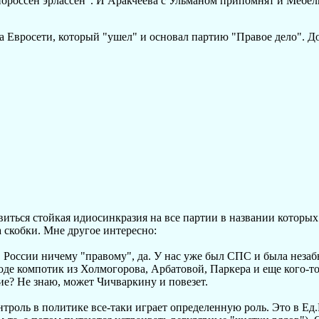
нороссен эрлассен". И Аракчеева с Ульманом припомнят и Мебел
а Евросети, который "ушел" и основал партию "Правое дело". До
азвиться стойкая идиосинкразия на все партии в названии которы
а скобки. Мне другое интересно:
 в России ничему "правому", да. У нас уже был СПС и была незаб
оде компотик из Холмогорова, Арбатовой, Паркера и еще кого-т
угие? Не знаю, может Чичваркину и повезет.
онтроль в политике все-таки играет определенную роль. Это в Е