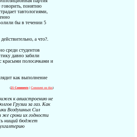
 Оппозиционная партия
е говорить, понятию
страдает тавтологиями,
шенно
волили бы в течении 5
действительно, а что?.
но среди студентов
итику давно забили
 с красыми полосачками и
глядит как выполнение
(
21 Comments
|
Comment on this
)
вижек к авиастроению не
лгов Грузии за газ. Как
ики Воздушных Сил
и же сроки их годности
есь нищий бюджет
бухгалтерию