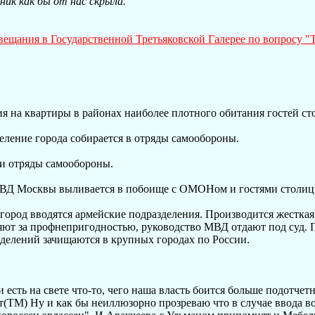
ник как бы от нас скрыла.
ещания в Государственной Третьяковской Галерее по вопросу "
я на квартиры в районах наиболее плотного обитания гостей ст
еление города собирается в отряды самообороны.
ти отряды самообороны.
УВД Москвы выливается в побоище с ОМОНом и гостями столиц
В город вводятся армейские подразделения. Производится жесткая 
яют за профнепригодностью, руководство МВД отдают под суд. 
делений зачищаются в крупных городах по России.
и есть на свете что-то, чего наша власть боится больше подотчетн
нт(ТМ) Ну и как бы неиллюзорно прозреваю что в случае ввода в