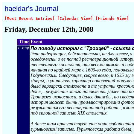
haeldar's Journal
[Most Recent Entries]
[Calendar View]
[Friends View]
Friday, December 12th, 2008
Time
Event
1:03p
По поводу истории с "Троицей" - ссылка
Эта информация, действительно, не для коллег, я 
осведомлены о ее полной реставрационной истори
теперешнего состояния, они весьма важны и сод
начиная по крайней мере с 1600-го года, поновлял
Годуновским. Следующее, скорее всего, к 1635-му
Лавры, и учитывая характер поновлений монумен
была варварски спемзована и те утраты красочног
фоне, - результат этого поновления. Далее она п
Троицкого иконостаса, и далее дважды, по сведен
история может быть проиллюстрирована фотогра
результатам его реставрационной работы, в кот
под сплошной записью XIX столетия.
А далее там присутствует еще одна любопытная
гурьяновской записью. Гурьяновская работа была, 