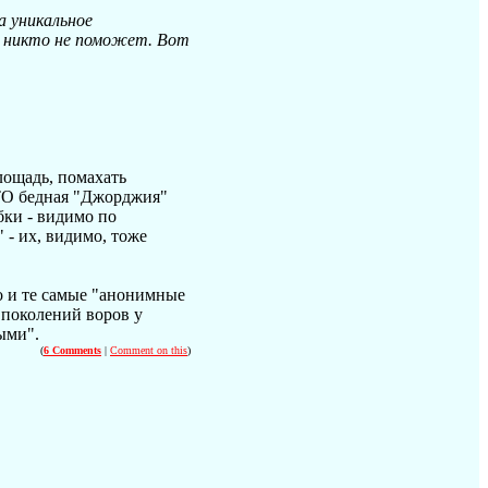
а уникальное
шь никто не поможет. Вот
лощадь, помахать
АТО бедная "Джорджия"
бки - видимо по
 - их, видимо, тоже
о и те самые "анонимные
 поколений воров у
ыми".
(
6 Comments
|
Comment on this
)