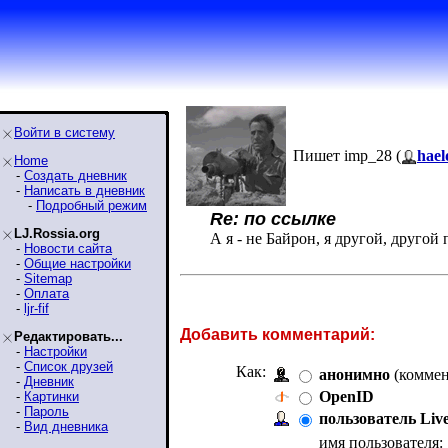
Войти в систему
Пишет imp_28 (
hael
Home
-
Создать дневник
-
Написать в дневник
-
Подробный режим
Re: по ссылке
LJ.Rossia.org
А я - не Байрон, я другой, друго
-
Новости сайта
-
Общие настройки
-
Sitemap
-
Оплата
-
ljr-fif
Добавить комментарий:
Редактировать...
-
Настройки
-
Список друзей
Как:
анонимно
(коммен
-
Дневник
OpenID
-
Картинки
-
Пароль
пользователь Liv
-
Вид дневника
имя пользователя: