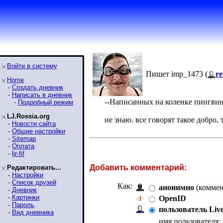
Войти в систему
Пишет imp_1473 (
re
Home
-
Создать дневник
-
Написать в дневник
--Написанных на коленке пингвини
-
Подробный режим
LJ.Rossia.org
не знаю. все говорят такое добро,
-
Новости сайта
-
Общие настройки
-
Sitemap
-
Оплата
-
ljr-fif
Добавить комментарий:
Редактировать...
-
Настройки
-
Список друзей
Как:
анонимно
(коммен
-
Дневник
-
Картинки
OpenID
-
Пароль
пользователь Liv
-
Вид дневника
имя пользователя: