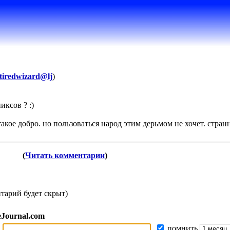
tiredwizard@lj
)
ксов ? :)
 такое добро. но пользоваться народ этим дерьмом не хочет. стран
(
Читать комментарии
)
тарий будет скрыт)
eJournal.com
помнить