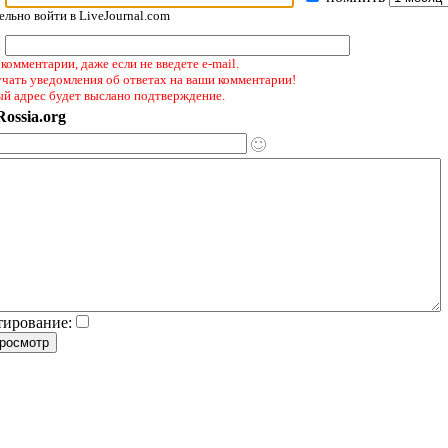
льно войти в LiveJournal.com
:
комментарии, даже если не введете e-mail.
учать уведомления об ответах на ваши комментарии!
ый адрес будет выслано подтверждение.
ossia.org
тирование: