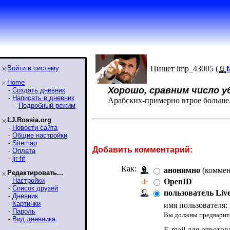
Войти в систему
Пишет imp_43005 (
Home
Хорошо, сравним число 
-
Создать дневник
-
Написать в дневник
Арабских-примерно втрое больше
-
Подробный режим
LJ.Rossia.org
-
Новости сайта
-
Общие настройки
-
Sitemap
Добавить комментарий:
-
Оплата
-
ljr-fif
Как:
анонимно
(коммен
Редактировать...
-
Настройки
OpenID
-
Список друзей
пользователь Liv
-
Дневник
-
Картинки
имя пользователя:
-
Пароль
Вы должны предварите
-
Вид дневника
E-mail для ответов