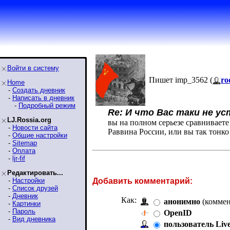
Войти в систему
Пишет imp_3562 (
ro
Home
-
Создать дневник
-
Написать в дневник
-
Подробный режим
Re: И что Вас таки не у
LJ.Rossia.org
вы на полном серьезе сравнивает
-
Новости сайта
Раввина России, или вы так тонко
-
Общие настройки
-
Sitemap
-
Оплата
-
ljr-fif
Редактировать...
-
Настройки
Добавить комментарий:
-
Список друзей
-
Дневник
Как:
анонимно
(коммен
-
Картинки
-
Пароль
OpenID
-
Вид дневника
пользователь Liv