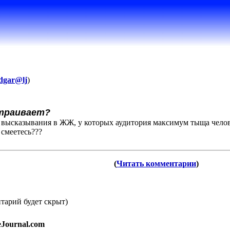
dgar@lj
)
страивает?
е высказывания в ЖЖ, у которых аудитория максимум тыща чел
 смеетесь???
(
Читать комментарии
)
тарий будет скрыт)
eJournal.com