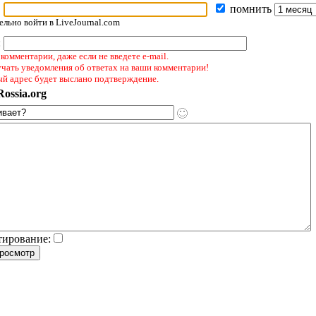
помнить
льно войти в LiveJournal.com
:
комментарии, даже если не введете e-mail.
учать уведомления об ответах на ваши комментарии!
ый адрес будет выслано подтверждение.
ossia.org
тирование: