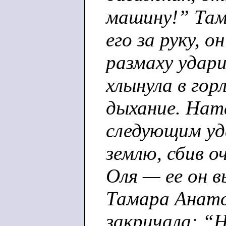
машину!” Там
его за руку, о
размаху удари
хлынула в горл
дыхание. Ната
следующим уда
землю, сбив о
Оля — ее он в
Тамара Анато
закричала: “