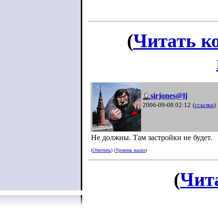
(
Читать к
sirjones@lj
2006-09-08 02:12
(
ссылка
)
Не должны. Там застройки не будет.
(
Ответить
) (
Уровень выше
)
(
Чит