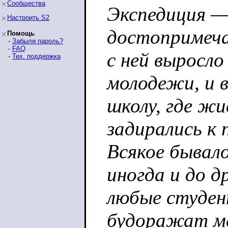
Сообщества
Экспедиция —
Настроить S2
достопримеча
Помощь
-
Забыли пароль?
-
FAQ
с ней выросло
-
Тех. поддержка
молодежи, и в
школу, где ж
задирались к 
Всякое бывало
иногда и до д
любые студен
будоражат м