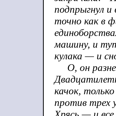
подпрыгнул и 
точно как в 
единоборствах
машину, и ту
кулака — и сн
О, он разнес 
Двадцатилетн
качок, тольк
против трех у
Хрясь — и вс