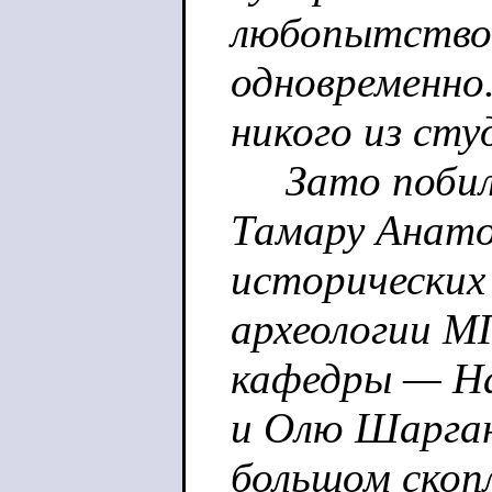
любопытство
одновременно.
никого из сту
Зато побили
Тамару Анато
исторических
археологии М
кафедры — На
и Олю Шаргано
большом скопл