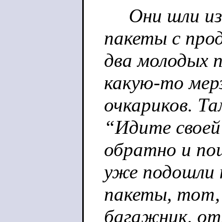
Они шли из ш
пакеты с про
два молодых п
какую-то мер
очкариков. Та
“Идите своей
обратно и по
уже подошли 
пакеты, тот,
багажник, отп