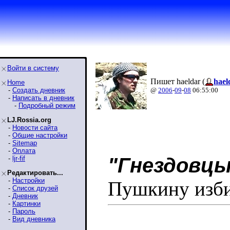
Войти в систему
Пишет haeldar (
hael
Home
-
Создать дневник
@
2006
-
09
-
08
06:55:00
-
Написать в дневник
-
Подробный режим
LJ.Rossia.org
-
Новости сайта
-
Общие настройки
-
Sitemap
-
Оплата
"Гнездовцы
-
ljr-fif
Редактировать...
-
Настройки
Пушкину изби
-
Список друзей
-
Дневник
-
Картинки
-
Пароль
-
Вид дневника