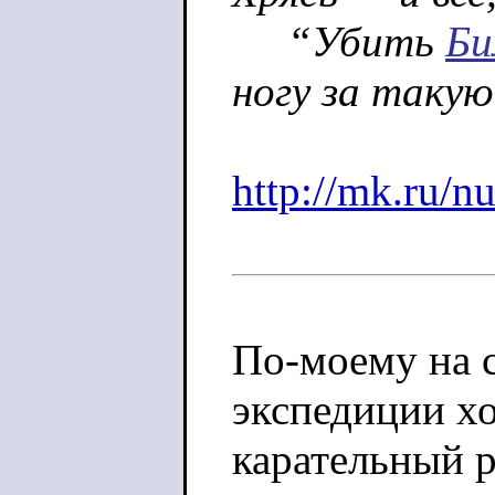
“Убить
Би
ногу за такую
http://mk.ru/n
По-моему на 
экспедиции х
карательный р