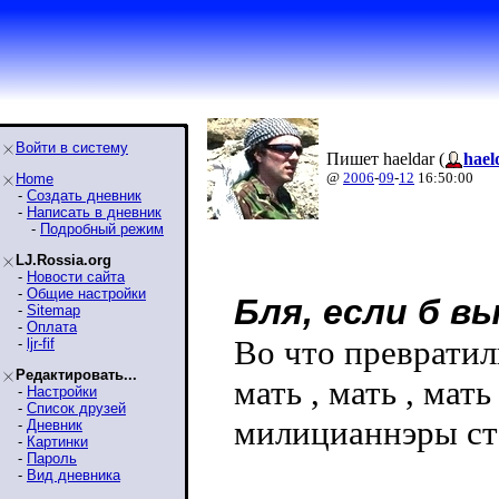
Войти в систему
Пишет haeldar (
hael
@
2006
-
09
-
12
16:50:00
Home
-
Создать дневник
-
Написать в дневник
-
Подробный режим
LJ.Rossia.org
-
Новости сайта
-
Общие настройки
Бля, если б в
-
Sitemap
-
Оплата
Во что преврати
-
ljr-fif
Редактировать...
мать , мать , мат
-
Настройки
-
Список друзей
милицианнэры ст
-
Дневник
-
Картинки
-
Пароль
-
Вид дневника