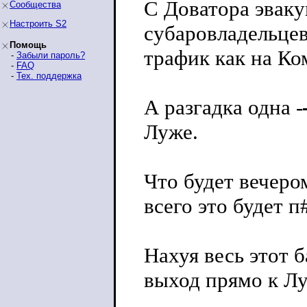
С Доватора эвак
Сообщества
Настроить S2
субаровладельцев 
Помощь
трафик как на Ко
-
Забыли пароль?
-
FAQ
-
Тех. поддержка
А разгадка одна -
Луже.
Что будет вечером
всего это будет п
Нахуя весь этот б
выход прямо к Лу