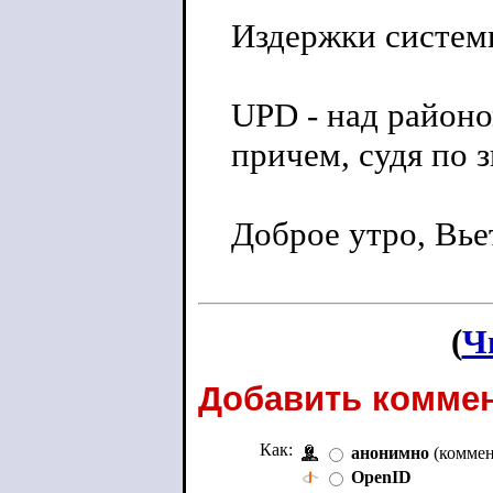
Издержки системы
UPD - над районо
причем, судя по з
Доброе утро, Вье
(
Ч
Добавить коммен
Как:
анонимно
(коммен
OpenID