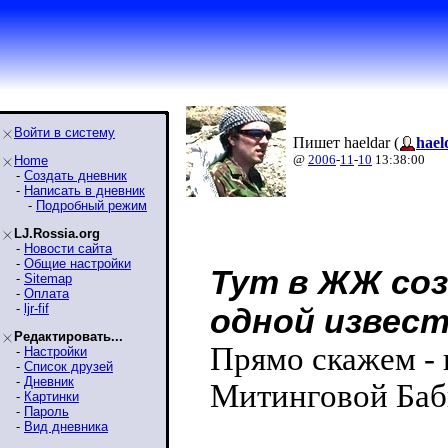
Войти в систему
Пишет haeldar (
hael
@
2006
-
11
-
10
13:38:00
Home
-
Создать дневник
-
Написать в дневник
-
Подробный режим
LJ.Rossia.org
-
Новости сайта
-
Общие настройки
Тут в ЖЖ со
-
Sitemap
-
Оплата
-
ljr-fif
одной извес
Редактировать...
Прямо скажем - 
-
Настройки
-
Список друзей
-
Дневник
Митинговой Баб
-
Картинки
-
Пароль
-
Вид дневника