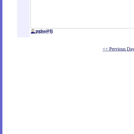
pgiss@lj
<< Previous Da