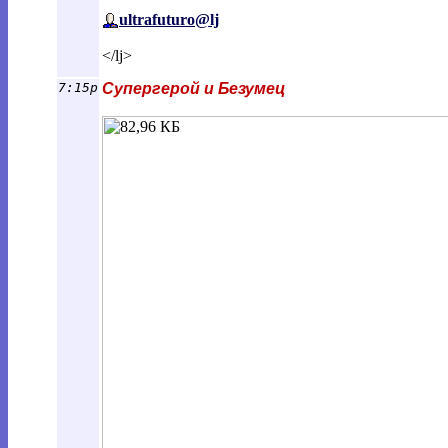
ultrafuturo@lj
</lj>
7:15p
Супергерой и Безумец