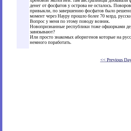
хреновой экологией: там австралийцы добывали ф
денег от фосфатов у острова не осталось. Поворо
привыкли, по завершению фосфатов было решено
момент через Науру прошло более 70 млрд. русск
Вопрос у меня по этому поводу возник.
Новопризнанные республики тоже офшорками дел
завязывают?
Или просто знакомых аборигенов которые на рус
немного поработать.
<< Previous Da