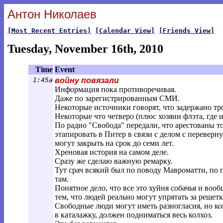
Антон Николаев
[Most Recent Entries]
[Calendar View]
[Friends View]
Tuesday, November 16th, 2010
Time
Event
1:45a
войну повязали
Информация пока противоречивая.
Даже по зарегистрированным СМИ.
Некоторые источники говорят, что задержано тро
Некоторые что четверо (плюс хозяин флэта, где и
По радио "Свобода" передали, что арестованы т
этапировать в Питер в связи с делом с перевер
могут закрыть на срок до семи лет.
Хреновая история на самом деле.
Сразу же сделаю важную ремарку.
Тут срач всякий был по поводу Мавроматти, по 
там.
Понятное дело, что все это хуйня собачья и воо
тем, что людей реально могут упрятать за решетк
Свободные люди могут иметь разногласия, но ко
в каталажку, должен подниматься весь колхоз.