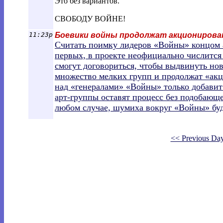
Это без вариантов.
СВОБОДУ ВОЙНЕ!
11:23p
Боевики войны продолжат акциониров
Считать поимку лидеров «Войны» концом 
первых, в проекте неофициально числится 
смогут договориться, чтобы выдвинуть нов
множество мелких групп и продолжат «акц
над «генералами» «Войны» только добавит
арт-группы оставят процесс без подобающ
любом случае, шумиха вокруг «Войны» буд
<< Previous Da