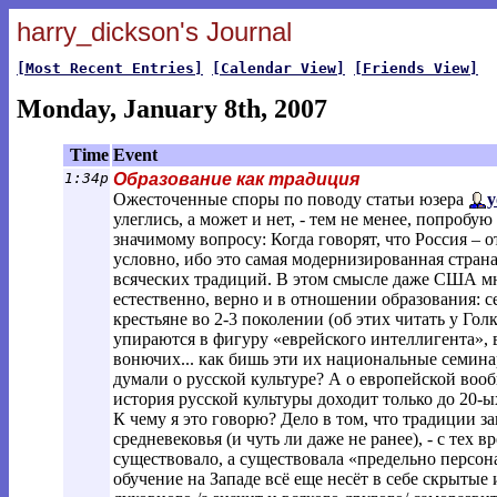
harry_dickson's Journal
[Most Recent Entries]
[Calendar View]
[Friends View]
Monday, January 8th, 2007
Time
Event
1:34p
Образование как традиция
Ожесточенные споры по поводу статьи юзера
y
улеглись, а может и нет, - тем не менее, попробу
значимому вопросу: Когда говорят, что Россия – о
условно, ибо это самая модернизированная страна 
всяческих традиций. В этом смысле даже США мно
естественно, верно и в отношении образования: се
крестьяне во 2-3 поколении (об этих читать у Гол
упираются в фигуру «еврейского интеллигента», 
вонючих... как бишь эти их национальные семинар
думали о русской культуре? А о европейской воо
история русской культуры доходит только до 20-ых 
К чему я это говорю? Дело в том, что традиции 
средневековья (и чуть ли даже не ранее), - с тех
существовало, а существовала «предельно персон
обучение на Западе всё еще несёт в себе скрыт