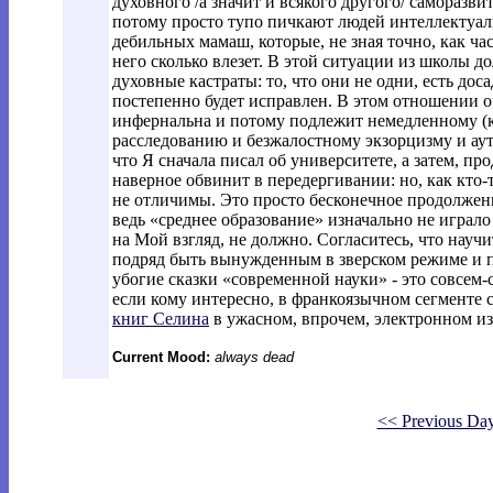
духовного /а значит и всякого другого/ саморазвит
потому просто тупо пичкают людей интеллектуал
дебильных мамаш, которые, не зная точно, как ча
него сколько влезет. В этой ситуации из школы 
духовные кастраты: то, что они не одни, есть до
постепенно будет исправлен. В этом отношении о
инфернальна и потому подлежит немедленному (к
расследованию и безжалостному экзорцизму и ау
что Я сначала писал об университете, а затем, п
наверное обвинит в передергивании: но, как кто-
не отличимы. Это просто бесконечное продолжени
ведь «среднее образование» изначально не играло 
на Мой взгляд, не должно. Согласитесь, что научит
подряд быть вынужденным в зверском режиме и п
убогие сказки «современной науки» - это совсем-
если кому интересно, в франкоязычном сегменте с
книг Селина
в ужасном, впрочем, электронном из
Current Mood:
always dead
<< Previous Da