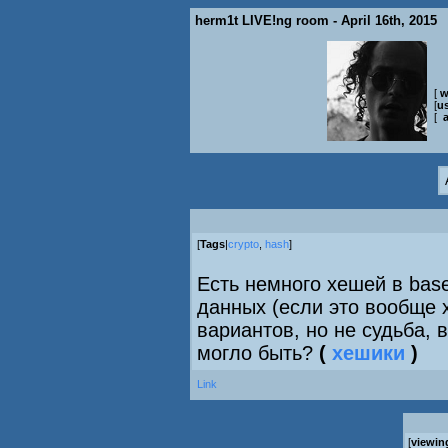
herm1t LIVE!ng room - April 16th, 2015
[
w
[
us
[
[
Tags
|
crypto
,
hash
]
Есть немного хешей в bas
данных (если это вообще 
вариантов, но не судьба, в
могло быть?
(
хешики
)
Link
[
viewin