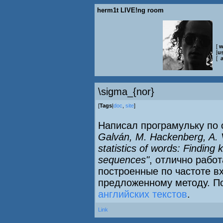
herm1t LIVE!ng room
[
w
[
us
[
\sigma_{nor}
[
Tags
|
doc
,
site
]
Написал програмульку по 
Galván, M. Hackenberg, A. V
statistics of words: Finding 
sequences"
, отлично рабо
построенные по частоте в
предложенному методу. По
английских текстов
.
Link