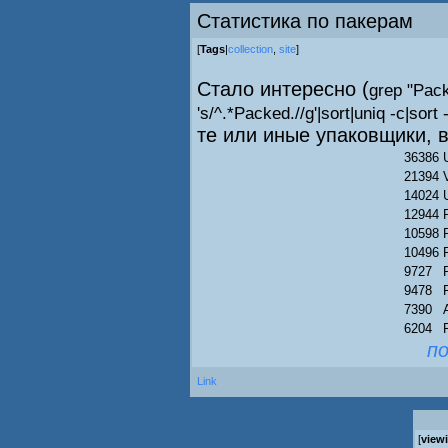
Статистика по пакерам
[
Tags
|
collection
,
site
]
Стало интересно (
grep "Pack
's/^.*Packed.//g'|sort|uniq -c|sort 
те или иные упаковщики, в
36386
21394
14024
12944
10598
10496
9727
9478
7390
6204
по
Link
[
view