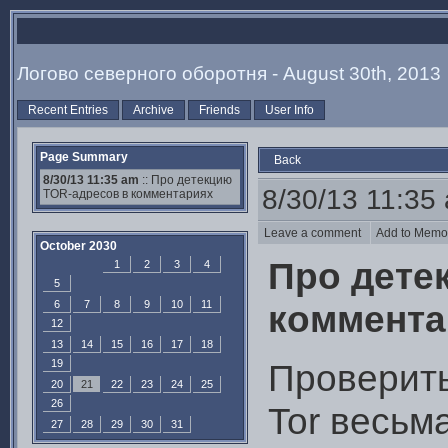
Логово северного оборотня - August 30th, 2013
Recent Entries
Archive
Friends
User Info
Page Summary
Back
8/30/13 11:35 am
:: Про детекцию
8/30/13 11:35
TOR-адресов в комментариях
Leave a comment
Add to Mem
October 2030
Про дете
1
2
3
4
5
6
7
8
9
10
11
коммента
12
13
14
15
16
17
18
19
Проверить
20
21
22
23
24
25
26
Tor весьма
27
28
29
30
31