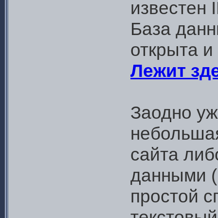
известен I
База данн
открыта и
Лежит зд
Заодно у
небольшая
сайта либ
данными (
простой с
текстовый