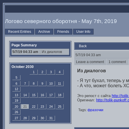
Логово северного оборотня - May 7th, 2019
Recent Entries
Archive
Friends
User Info
Page Summary
Back
5/7/19 04:33 am
:: Из диалогов
5/7/19 04:33 am
Leave a comment
1 comment
October 2030
Из диалогов
1
2
3
4
5
- Я тут бухал, теперь у 
6
7
8
9
10
11
- А что, может болеть
12
13
14
15
16
17
18
Это репост с сайта
http://tol
Оригинал:
http://tolik-punkoff
19
20
21
22
23
24
25
Tags:
фразочки
26
27
28
29
30
31