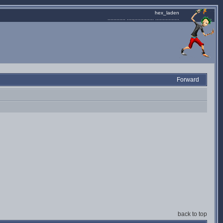
hex_laden
............ .................. ................
Forward
back to top