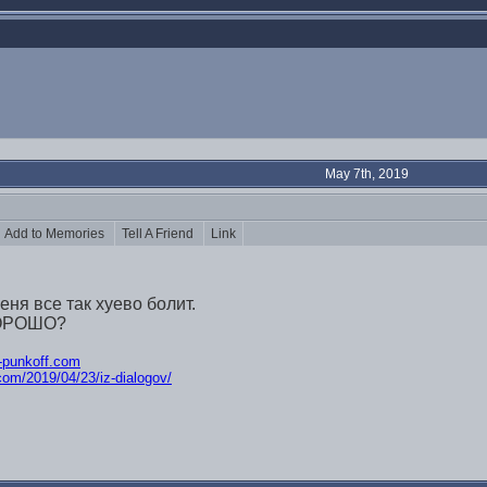
May 7th, 2019
Add to Memories
Tell A Friend
Link
меня все так хуево болит.
 ХОРОШО?
ik-punkoff.com
.com/2019/04/23/iz-d
ialogov/