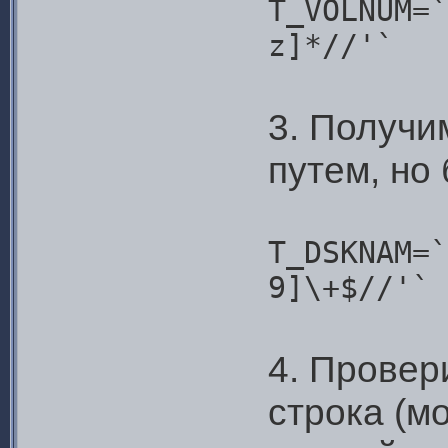
T_VOLNUM=`
z]*//'`
3. Получи
путем, но
T_DSKNAM=`
9]\+$//'`
4. Провер
строка (м