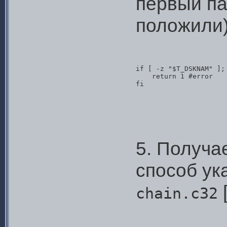
первый па
положили)
if [ -z "$T_DSKNAM" ]; 
    return 1 #error

fi
5. Получа
способ ук
[
chain.c32