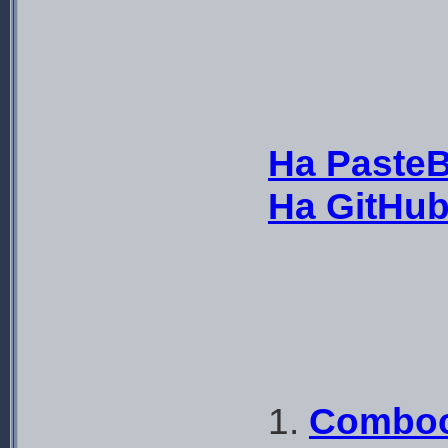
На PasteB
На GitHu
1.
Comboo