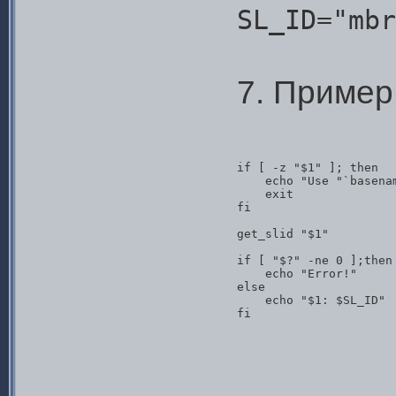
SL_ID="mbr
7. Пример
if [ -z "$1" ]; then

    echo "Use "`basenam
    exit

fi

get_slid "$1"

if [ "$?" -ne 0 ];then

    echo "Error!"

else

    echo "$1: $SL_ID"

fi