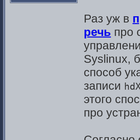
Раз уж в
п
речь
про c
управлени
Syslinux,
способ ук
записи
hd
этого спо
про устра
Согласно 