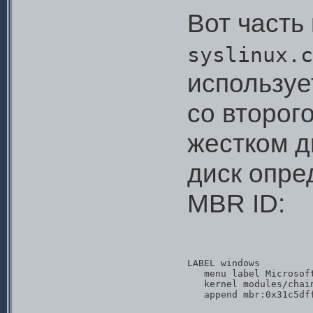
Вот часть
syslinux.c
используе
со второг
жестком д
диск опре
MBR ID:
LABEL windows

   menu label Microsoft
   kernel modules/chain
   append mbr:0x31c5df