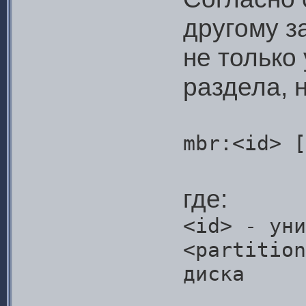
другому з
не только
раздела, 
mbr:<id> [
где:
<id> - уни
<partition
диска