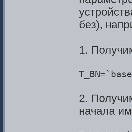
устройств
без), нап
1. Получи
T_BN=`base
2. Получи
начала им