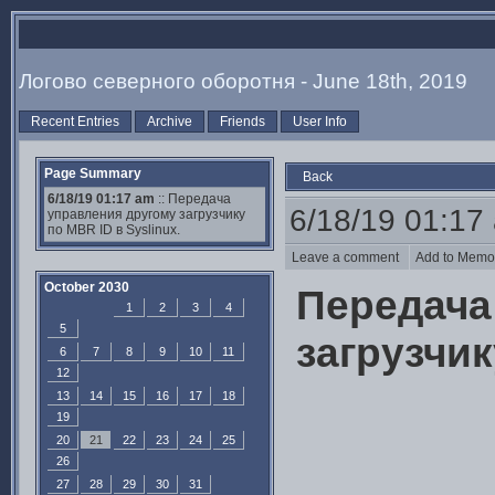
Логово северного оборотня - June 18th, 2019
Recent Entries
Archive
Friends
User Info
Page Summary
Back
6/18/19 01:17 am
:: Передача
6/18/19 01:17
управления другому загрузчику
по MBR ID в Syslinux.
Leave a comment
Add to Mem
October 2030
Передача
1
2
3
4
5
загрузчик
6
7
8
9
10
11
12
13
14
15
16
17
18
19
20
21
22
23
24
25
26
27
28
29
30
31