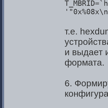
T_MBRID=`h
'"0x%08x\n
т.е. hexd
устройств
и выдает 
формата.
6. Формир
конфигура