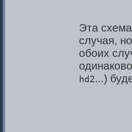
Эта схема
случая, но
обоих слу
одинаково
...) бу
hd2