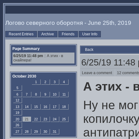
Логово северного оборотня - June 25th, 2019
Recent Entries
Archive
Friends
User Info
Page Summary
Back
6/25/19 11:48 pm
:: А этих - в
6/25/19 11:48
снайпера!
Leave a comment
12 commen
October 2030
А этих - 
1
2
3
4
5
6
7
8
9
10
11
12
Ну не мог
13
14
15
16
17
18
19
копилочк
20
21
22
23
24
25
26
антипатр
27
28
29
30
31