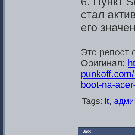
6. Пункт S
стал акти
его значен
Это репост 
Оригинал:
ht
punkoff.com/
boot-na-acer
Tags:
it
,
адми
Back