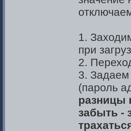
отключаем
1. Заходи
при загруз
2. Перехо
3. Задаем
(пароль а
разницы к
забыть - 
трахатьс