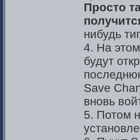
Просто та
получитс
нибудь ти
4. На это
будут отк
последнюю
Save Chan
вновь вой
5. Потом 
установле