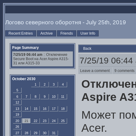
Логово северного оборотня - July 25th, 2019
Recent Entries
Archive
Friends
User Info
Page Summary
Back
7/25/19 06:44 am
:: Отключение
7/25/19 06:44
Secure Boot на Acer Aspire A315-
31 или A315-33
Leave a comment
9 comment
October 2030
Отключен
1
2
3
4
5
Aspire A3
6
7
8
9
10
11
12
13
14
15
16
17
18
Может пом
19
20
21
22
23
24
25
Acer.
26
27
28
29
30
31