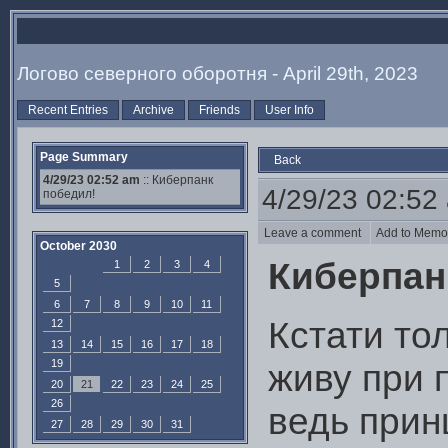
Логово северного оборотня - April 29th, 2023
Recent Entries
Archive
Friends
User Info
Page Summary
Back
4/29/23 02:52 am
:: Киберпанк
4/29/23 02:52
победил!
Leave a comment
Add to Mem
October 2030
Киберпан
1
2
3
4
5
6
7
8
9
10
11
Кстати то
12
13
14
15
16
17
18
19
живу при 
20
21
22
23
24
25
26
ведь прин
27
28
29
30
31