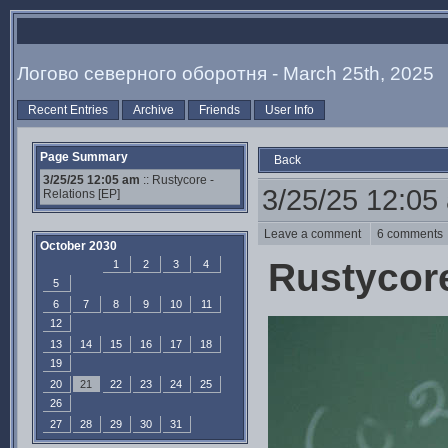
Логово северного оборотня - March 25th, 2025
Recent Entries
Archive
Friends
User Info
Page Summary
Back
3/25/25 12:05 am
:: Rustycore -
3/25/25 12:05
Relations [EP]
Leave a comment
6 comment
October 2030
Rustycore
1
2
3
4
5
6
7
8
9
10
11
12
13
14
15
16
17
18
19
20
21
22
23
24
25
26
27
28
29
30
31