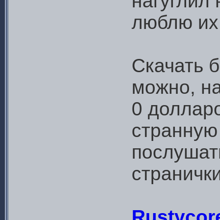
нагуглил 
люблю их
Скачать 
можно, на
0 долларо
странную 
послушат
странички
Rustycore