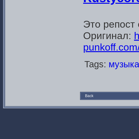
Это репост
Оригинал:
h
punkoff.com
Tags:
музык
Back