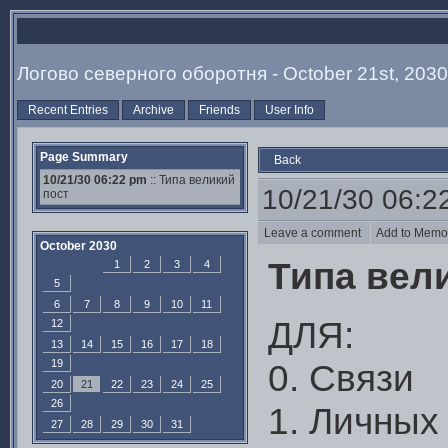
Логово северного оборотня - October 21st, 2030
Recent Entries
Archive
Friends
User Info
Page Summary
Back
10/21/30 06:22 pm
:: Типа великий
10/21/30 06:2
пост
Leave a comment
Add to Mem
October 2030
Типа вел
1
2
3
4
5
6
7
8
9
10
11
ДЛЯ:
12
13
14
15
16
17
18
19
0. Связи
20
21
22
23
24
25
26
1. Личных
27
28
29
30
31