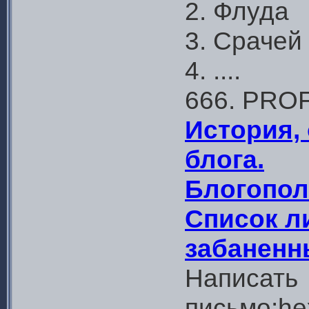
2. Флуда
3. Срачей
4. ....
666. PROF
История, 
блога.
Блогопол
Список л
забаненн
Написать
письмо:hex