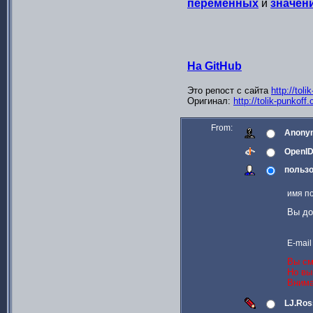
переменных
и
значен
На GitHub
Это репост с сайта
http://tol
Оригинал:
http://tolik-punkof
From:
Anony
OpenI
пользо
имя п
Вы до
E-mail
Вы см
Но вы
Внима
LJ.Ros