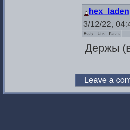
hex_laden
3/12/22, 04
Reply
Link
Parent
Держы (в
Leave a c