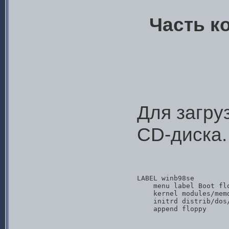
Часть к
Для загру
CD-диска.
LABEL winb98se

    menu label Boot flo
    kernel modules/memd
    initrd distrib/dos/
    append floppy