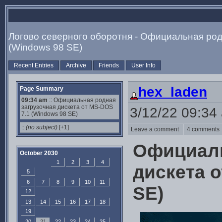
Логово северного оборотня - Официальная род
(Windows 98 SE)
Recent Entries
Archive
Friends
User Info
hex_laden
Page Summary
09:34 am
:: Официальная родная
загрузочная дискета от MS-DOS
3/12/22 09:34
7.1 (Windows 98 SE)
::
(no subject)
[+1]
Leave a comment
4 comment
Официаль
October 2030
1
2
3
4
дискета о
5
6
7
8
9
10
11
SE)
12
13
14
15
16
17
18
19
20
21
22
23
24
25