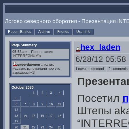
Логово северного оборотня - Презентация I
Recent Entries
Archive
Friends
User Info
hex_laden
Page Summary
05:58 am
:: Презентация
INTERREGNUM'а
6/28/12 05:58
paperdaemon
::
только
недавно вспоминали про этот
Leave a comment
2 comment
аэродром
[+1]
Презента
October 2030
1
2
3
4
Посетил
п
5
6
7
8
9
10
11
Штепы ak
12
13
14
15
16
17
18
“INTERRE
19
20
21
22
23
24
25