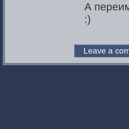
А переи
:)
Leave a c