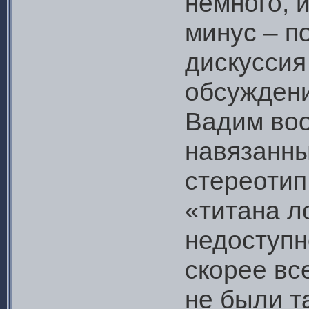
немного, 
минус – п
дискуссия
обсужден
Вадим во
навязанны
стереотип
«титана л
недоступн
скорее вс
не были т