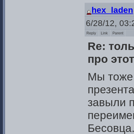
hex_laden
6/28/12, 03
Reply
Link
Parent
Re: тол
про это
Мы тоже 
презента
завыли п
переимен
Бесовца.