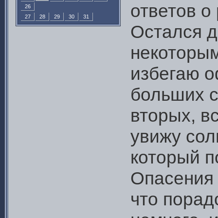
ответов о
26
27
28
29
30
31
Остался д
некоторым
избегаю 
больших с
вторых, в
увижу сол
который по
Опасения 
что порад