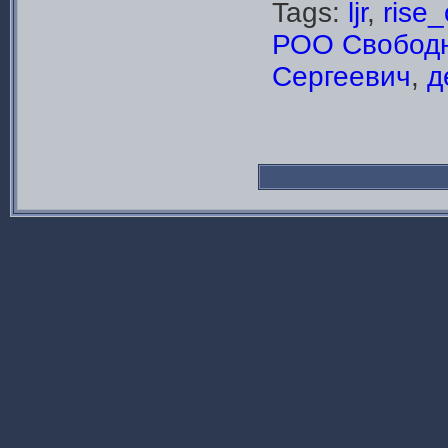
Tags:
ljr
,
rise
РОО Свободн
Сергеевич
,
д