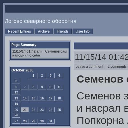
Логово северного оборотня
Recent Entries
Archive
Friends
User Info
Page Summary
11/15/14 01:42 am
:: Семенов сам
11/15/14 01:4
напомнил о себе
Leave a comment
2 comment
October 2030
Семенов 
1
2
3
4
5
6
7
8
9
10
11
Семенов 
12
13
14
15
16
17
18
19
и насрал 
20
21
22
23
24
25
26
Попкорна
27
28
29
30
31