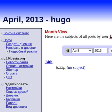
April, 2013 - hugo
Month View
Войти в систему
Here are the subjects of all posts by user
Home
-
Создать дневник
-
Написать в дневник
-
Подробный режим
LJ.Rossia.org
14th
-
Новости сайта
-
Общие настройки
6:55p
(no subject)
-
Sitemap
-
Оплата
-
ljr-fif
Редактировать...
-
Настройки
-
Список друзей
-
Дневник
-
Картинки
-
Пароль
-
Вид дневника