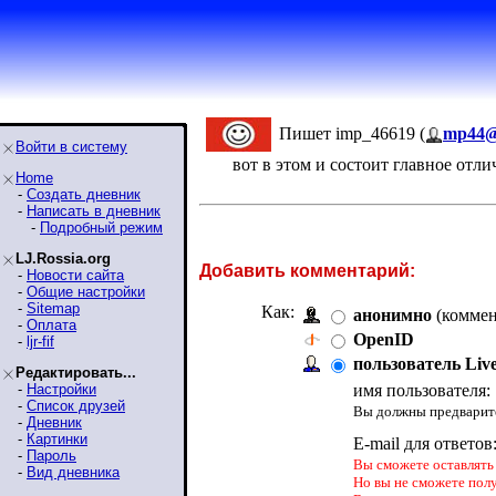
Пишет imp_46619 (
mp44@
Войти в систему
вот в этом и состоит главное отли
Home
-
Создать дневник
-
Написать в дневник
-
Подробный режим
LJ.Rossia.org
Добавить комментарий:
-
Новости сайта
-
Общие настройки
-
Sitemap
Как:
анонимно
(коммен
-
Оплата
OpenID
-
ljr-fif
пользователь Liv
Редактировать...
-
Настройки
имя пользователя:
-
Список друзей
Вы должны предварите
-
Дневник
-
Картинки
E-mail для ответов
-
Пароль
Вы сможете оставлять 
-
Вид дневника
Но вы не сможете пол