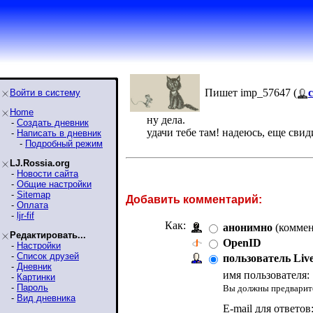
Пишет imp_57647 (
c
Войти в систему
Home
ну дела.
-
Создать дневник
удачи тебе там! надеюсь, еще свид
-
Написать в дневник
-
Подробный режим
LJ.Rossia.org
-
Новости сайта
-
Общие настройки
-
Sitemap
Добавить комментарий:
-
Оплата
-
ljr-fif
Как:
анонимно
(коммен
Редактировать...
OpenID
-
Настройки
-
Список друзей
пользователь Liv
-
Дневник
имя пользователя:
-
Картинки
-
Пароль
Вы должны предварите
-
Вид дневника
E-mail для ответов