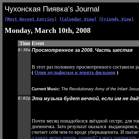
Чухонская Пиявка's Journal
[Most Recent Entries]
[Calendar View]
[Friends View]
Monday, March 10th, 2008
Time
Event
8:38a
Просмотренное за 2008. Часть шестая
В этот раз половину просмотренного составили 
(
Один мульфильм и девять фильмов
)
Current Music:
The Revolutionary Army of the Infant Jesu
8:02p
Эта музыка будет вечной, если им не дад
Почти месяц понадобился звёздной сестре, для то
дневничка. Зато результат оказался выдающимся,
считает себя чем-то вроде уберкащенита. И пытает
о каких мерах поешь, соловей? я могу попросить 