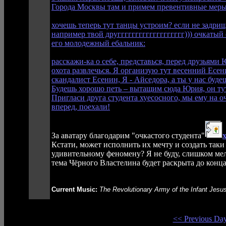
Города Москвы там и примем превентивные меры
хочешь теперь тут танцы устроим? если не задрищ
например твой друггггггггггггггггггг))) очкатый
его молодежный ебальник
:
расскажи-ка о себе, представься, перед друзьями 
охота развлечься. Я организую тут весенний Есе
скандалист Есенин, Я - Айседора, а ты у нас бу
Будешь хорошо петь – вытащим сюда Юрия, он тут
Пригласи друга студента хуесосного, мы ему на о
вперед, поехали!
За аватару благодарим "очкастого студента"
Кстати, может исполнить их мечту и создать так
удивительному феномену? Я не буду, слишком мел
тема Чёрного Властелина будет раскрыта до конца
Current Music:
The Revolutionary Army of the Infant Jesu
<< Previous Da