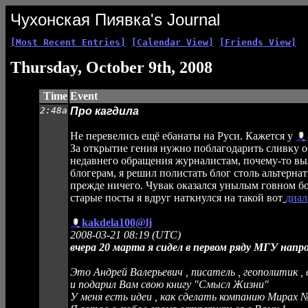
Чухонская Пиявка's Journal
[Most Recent Entries]
[Calendar View]
[Friends View]
Thursday, October 9th, 2008
Time
Event
2:48a
Про кагдила
Не перевелись ещё ебанаты на Руси. Кажется у
За открытие гения нужно поблагодарить сливку о
недавнего обращения журналистам, почему-то вы
блогерам, я решил полистать блог столь альтерна
прежде ничего. Чувак оказался унылым говном бо
старые посты я вдруг наткнулся на такой вот
диал
kakdela100@lj
2008-03-21 08:19 (UTC)
вчера 20 марта я сидел в первом ряду МГУ напро
Это Андрей Валерьевич , писатель , геополитик , 
и подарил Вам свою книгу "Смысл Жизни"
У меня есть идеи , как сделать компанию Мирах №