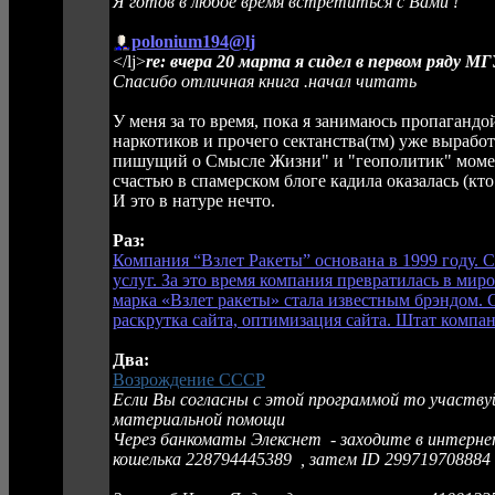
Я готов в любое время встретиться с Вами !
polonium194@lj
</lj>
re: вчера 20 марта я сидел в первом ряду М
Спасибо отличная книга .начал читать
У меня за то время, пока я занимаюсь пропаганд
наркотиков и прочего сектанства(тм) уже вырабо
пишущий о Смысле Жизни" и "геополитик" моме
счастью в спамерском блоге кадила оказалась (кт
И это в натуре нечто.
Раз:
Компания “Взлет Ракеты” основана в 1999 году. 
услуг. За это время компания превратилась в миро
марка «Взлет ракеты» стала известным брэндом.
раскрутка сайта, оптимизация сайта. Штат компан
Два:
Возрождение СССР
Если Вы согласны с этой программой то участву
материальной помощи
Через банкоматы Элекснет - заходите в интерне
кошелька 228794445389 , затем ID 299719708884