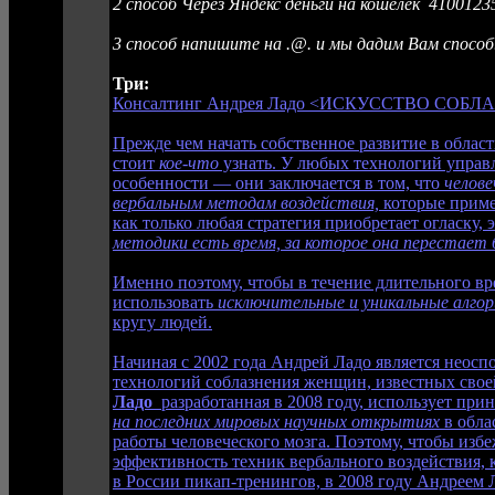
2 способ Через Яндекс деньги на кошелек 410012
3 способ напишите на .@. и мы дадим Вам способ
Три:
Консалтинг Андрея Ладо <ИСКУССТВО СОБ
Прежде чем начать собственное развитие в облас
стоит
кое-что
узнать. У любых технологий управ
особенности — они заключается в том, что
челове
вербальным методам воздействия,
которые приме
как только любая стратегия приобретает огласку,
методики есть время, за которое она перестае
Именно поэтому, чтобы в течение длительного вр
использовать
исключительные и уникальные алго
кругу людей.
Начиная с 2002 года Андрей Ладо является неос
технологий соблазнения женщин, известных сво
Ладо
разработанная в 2008 году, использует пр
на последних мировых научных открытиях
в обла
работы человеческого мозга. Поэтому, чтобы из
эффективность техник вербального воздействия, 
в России пикап-тренингов, в 2008 году Андреем