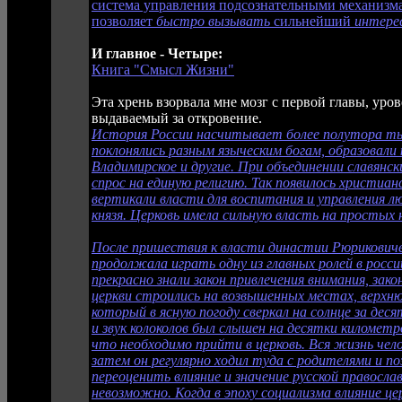
система управления подсознательными механизм
позволяет
быстро вызывать
сильнейший
интере
И главное - Четыре:
Книга "Смысл Жизни"
Эта хрень взорвала мне мозг с первой главы, уро
выдаваемый за откровение.
История России насчитывает более полутора тыс
поклонялись разным языческим богам, образовали 
Владимирское и другие. При объединении славянск
спрос на единую религию. Так появилось христиан
вертикали власти для воспитания и управления 
князя. Церковь имела сильную власть на простых
После пришествия к власти династии Рюриковичей
продолжала играть одну из главных ролей в росс
прекрасно знали закон привлечения внимания, зак
церкви строились на возвышенных местах, верхню
который в ясную погоду сверкал на солнце за дес
и звук колоколов был слышен на десятки километр
что необходимо прийти в церковь. Вся жизнь чело
затем он регулярно ходил туда с родителями и п
переоценить влияние и значение русской правосла
невозможно. Когда в эпоху социализма влияние це