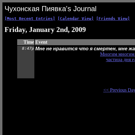
Чухонская Пиявка's Journal
[Most Recent Entries]
[Calendar View]
[Friends View]
Friday, January 2nd, 2009
Time
Event
8:47p
Мне не нравится что я смертен, мне жа
Многим многим 
частица дня 
<< Previous Da