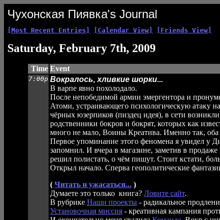
Чухонская Пиявка's Journal
[Most Recent Entries]
[Calendar View]
[Friends View]
Saturday, February 7th, 2009
Time
Event
7:00p
Вокралось, хливкие шорки...
В варпе явно похолодало.
После непобедимой армии эмергентора и пронум
Атоми, устраивающего психологическую атаку на
чёрных юзерпиков (пиздец идея), в сети возникли
родственники бокров и бокрят, которых как извест
много не мало, Воины Креатива. Именно так, оба
Первое упоминание этого феномена я увидел у 
запомнил. И вчера в магазине, заметив в продаже
решил полистать, о чём пишут. Стоит кстати, бол
Открыл начало. Сперва геополитические фантази
(
Читать и ужасаться...
)
Думаете это только книга?
Ловите сайт
.
В рубрике
Наши проекты
- радикальное продлени
Установочная миссия
- креативная кампания прот
И окончательно меня свалила
Команда
. Вокр с н