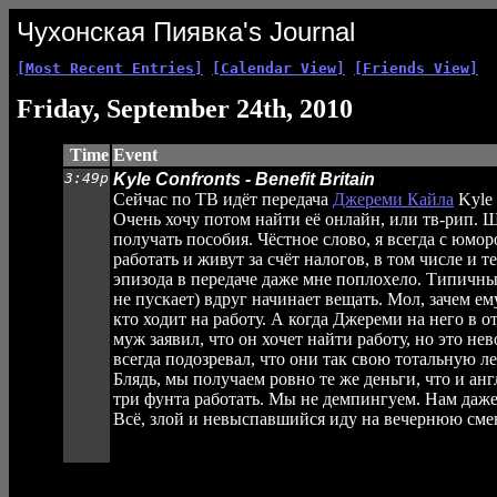
Чухонская Пиявка's Journal
[Most Recent Entries]
[Calendar View]
[Friends View]
Friday, September 24th, 2010
Time
Event
3:49p
Kyle Confronts - Benefit Britain
Сейчас по ТВ идёт передача
Джереми Кайла
Kyle C
Очень хочу потом найти её онлайн, или тв-рип. Ш
получать пособия. Чёстное слово, я всегда с юмо
работать и живут за счёт налогов, в том числе и 
эпизода в передаче даже мне поплохело. Типичный 
не пускает) вдруг начинает вещать. Мол, зачем ему
кто ходит на работу. А когда Джереми на него в 
муж заявил, что он хочет найти работу, но это н
всегда подозревал, что они так свою тотальную л
Блядь, мы получаем ровно те же деньги, что и ан
три фунта работать. Мы не демпингуем. Нам даже т
Всё, злой и невыспавшийся иду на вечернюю сме