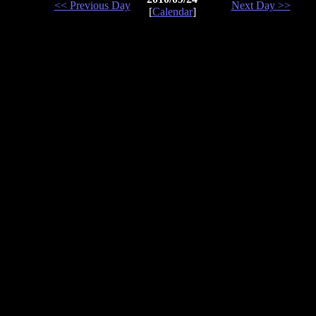
<< Previous Day
Next Day >>
[
Calendar
]