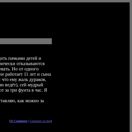
дить пачками детей и
орически отказываются
умать. Но от одного
не работает 11 лет и сына
и что ему жаль дураков,
чи ведёт), сей мудрый
т за три фунта в час. Я
ставляю, как можно за
(
23 Comments
|
Comment on this
)