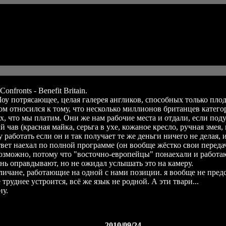
onfronts - Benefit Britain.
оу потрясающее, целая галерея англиков, способных только пло
ром относился к тому, что несколько миллионов британцев катег
тех, что мы платим. Они же нам рабочие места и отдали, если под
чав (красная майка, серьга в ухе, кожаное кресло, ручная змея, 
 работать если он и так получает те же деньги ничего не делая, 
ответ наехал по полной программе (он вообще жёстко свои переда
евозможно, потому что "восточно-европейцы" понаехали и работаю
ень оправдывают, но не ожидал услышать это на камеру.
гличане, работающие на одной с нами позиции. я вообще не пред
руднее устроится, всё же язык не родной. А эти твари...
ну.
2010/09/24