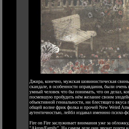
Джира, конечно, мужская шовинистическая свинья
скандале, в особенности оправдания, были очень
умный человек что бы понимать, что он делал, ко
посмевшую пробудить нём желание своим злодейс
объективной гениальности, ни блестящего вкуса 
общей волне фрик фолка и прочей New Weird Ame
аутентичностью, лейбл издавал именнно психо-фо
Fire on Fire заслуживает внимания уже за обложк
"Akron/Family". На самом деле они звучат почти к