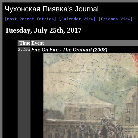
Чухонская Пиявка's Journal
[Most Recent Entries]
[Calendar View]
[Friends View]
Tuesday, July 25th, 2017
Time
Event
2:19a
Fire On Fire - The Orchard (2008)