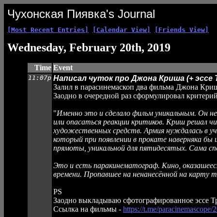
Чухонская Пиявка's Journal
[Most Recent Entries]
[Calendar View]
[Friends View]
Wednesday, February 20th, 2019
Time
Event
11:07p
Написал чуток про Джона Криша (+ эссе 
Залил в парасинемаскоп два фильма Джона Кри
Заодно в очередной раз сформулировал критери
"
Именно это и сделало фильм уникальным. Он не
или опасаться реакции критиков.
Криш решал чис
художественных средств. Армия нуждалась в уче
который при появлении в прокате наверняка бы 
прямоты, уникальной для пятидесятых. Сама сп
Это и есть паракинематограф. Кино, оказашеес
времени. Пропавшее на ненанесённой на карту т
PS
Заодно выкладываю сфотографированное эссе Тра
Ссылка на фильмы -
https://t.me/paracinemascope/