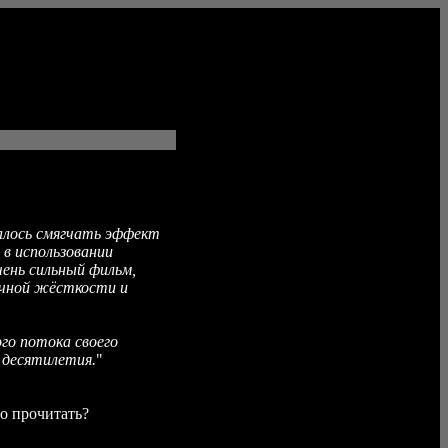
валось смягчать эффект
 в использовании
чень сильный фильм,
ничной жёсткости и
го потока своего
 десятилетия.
"
но прочитать?