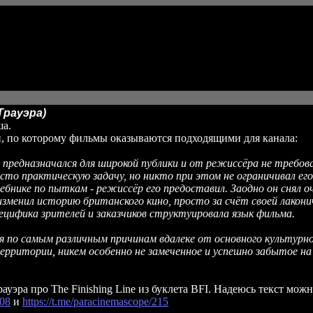
Трауэра)
ша.
й, по которому фильмы оказываются подходящими для канала:
 предназначался для широкой публики и от режиссёра не требо
то практическую задачу, но никто при этом не ограничивал его
бнике по пыткам - режиссёр его предоставил. Заодно он снял о
изменил историю британского кино, просто за счёт своей лако
ецифика зрителей и заказчиков структуировала язык фильма.
я по самым различным причинам вдалеке от основного культурно
ерритории, никем особенно не замеченное и успешно забытое на
уэра про The Finishing Line из буклета BFI. Надеюсь текст мож
208
и
https://t.me/paracinemascope/215