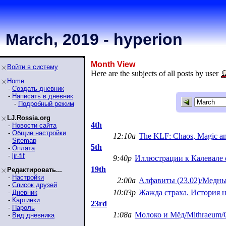
March, 2019 - hyperion
Month View
Войти в систему
Here are the subjects of all posts by user
Home
-
Создать дневник
-
Написать в дневник
-
Подробный режим
LJ.Rossia.org
4th
-
Новости сайта
-
Общие настройки
12:10a
The KLF: Chaos, Magic an
-
Sitemap
5th
-
Оплата
-
ljr-fif
9:40p
Иллюстрации к Калевале
19th
Редактировать...
-
Настройки
2:00a
Алфавиты (23.02)/Медный
-
Список друзей
10:03p
Жажда страха. История 
-
Дневник
-
Картинки
23rd
-
Пароль
1:08a
Молоко и Мёд/Mithraeum/G
-
Вид дневника