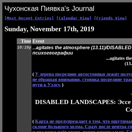
Чухонская Пиявка's Journal
[Most Recent Entries]
[Calendar View]
[Friends View]
Sunday, November 17th, 2019
Time
Event
10:19p
...agitates the atmosphere (13.11)/DISA
психогеографии
...agitates t
(13
(
У дерева посредине автостоянки лежит полу
не обращая внимания, стоянка посредине тра
пути к Уэлсу.
)
'
DISABLED LANDSCAPES: Эссе о
Co
(
Карта не предупреждает о том, что ощутима
склоне большого холма. Сразу после центра г
и она резко идёт вверх, почти вертикально. С