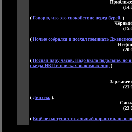
Приближе
(14.
(
Говорю, что это спокойствие перед бурей.
)
Чёрный
(15.
(
Ночью собрался и поехал поминать Дженезиса 
Hrēþm
(20.
(
Поспал пару часов. Надо было подольше, но я
съезда НБП в поисках знакомых лиц.
)
Заржавев
(21.
(
Два сна.
)
.
Сиги
(23.
(
Ещё не наступил тотальный карантин, но ясно 