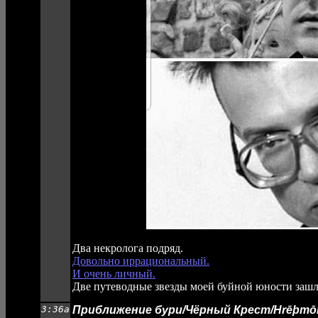
Два некролога подряд.
Довольно иррациональный.
И очень личный.
Две путеводные звезды моей буйной юности зашли
3:36a
Приближение бури/Чёрный Крест/Hrēþmō