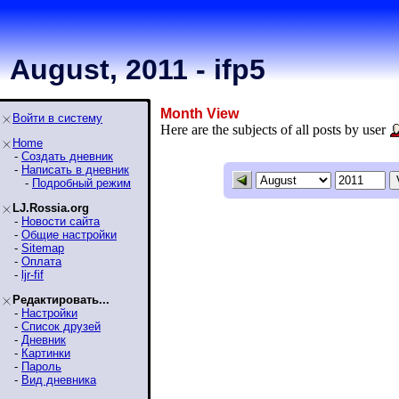
August, 2011 - ifp5
Month View
Войти в систему
Here are the subjects of all posts by user
Home
-
Создать дневник
-
Написать в дневник
-
Подробный режим
LJ.Rossia.org
-
Новости сайта
-
Общие настройки
-
Sitemap
-
Оплата
-
ljr-fif
Редактировать...
-
Настройки
-
Список друзей
-
Дневник
-
Картинки
-
Пароль
-
Вид дневника