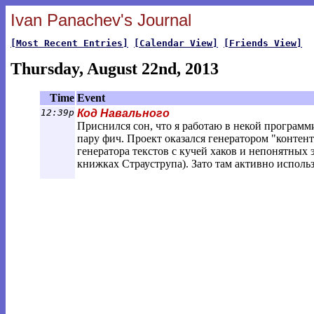
Ivan Panachev's Journal
[Most Recent Entries]
[Calendar View]
[Friends View]
Thursday, August 22nd, 2013
Time
Event
12:39p
Код Навального
Приснился сон, что я работаю в некой программ
пару фич. Проект оказался генератором "контен
генератора текстов с кучей хаков и непонятных 
книжках Страуструпа). Зато там активно использ