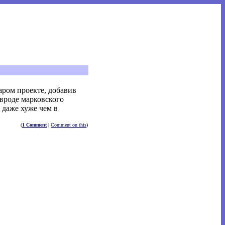
аром проекте, добавив
 вроде марковского
 даже хуже чем в
(
1 Comment
|
Comment on this
)