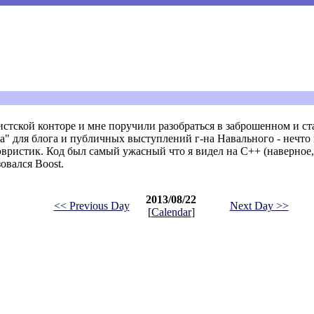
истской конторе и мне поручили разобраться в заброшенном и ст
та" для блога и публичных выступлений г-на Навального - нечто
эвристик. Код был самый ужасный что я видел на C++ (наверное,
овался Boost.
2013/08/22
<< Previous Day
Next Day >>
[
Calendar
]