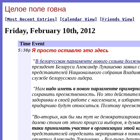
Целое поле говна
[Most Recent Entries]
[Calendar View]
[Friends View]
Friday, February 10th, 2012
Time
Event
5:38p
Я просто оставлю это здесь
"
В белорусском парламенте нового созыва долж
президент Беларуси Александр Лукашенко заявил 
представителей Национального собрания Владими
службе белорусского лидера.
"Нам
надо иметь в новом парламенте примерн
сохранить преемственность. Но это действител
задоринки в своей работе с населением, в избира
придирчиво будут относиться. Поэтому преемств
"Во-вторых, как бы мы тут не демократизировали
далеко стоим от этого процесса выборов, я дума
таки принимать участие в организации этой 
представителей определить мероприятия в помощ
отметил Александр Лукашенко. - Все-таки депут