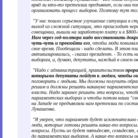
вряд ли кто-то претензии предъявит, если они п
организовать процесс выборов. Поэтому тут то
"У нас пошло серьезное улучшение ситуации в стр
выход из сложной ситуации, это происходит нерав
совещании, вышли на заработную плату и в $800-9
Нам через год-полтора надо восстановить докр
чуть-чуть и превзойти его
, чтобы люди понимал
свое время. Пообещали - надо сделать. В этом п
активизировались, - сказал президент. - То есть
выборам, и, думаю, депутаты, каждый в своем о
"Надо с администрацией, правительством
прор
которыми депутаты пойдут к людям, чтобы они
поговорить с людьми. Мы должны получить обрат
решим и должны решать накануне парламентских 
власти. Надо заранее решить эти вопросы, чтоб
парламентских выборах и чтобы потом наши "свя
на Западе не предъявляли нам претензии по сост
Лукашенко.
"Я уверен, что парламент будет исключительно 
люди, которые готовы решать какие-то вопросы
вопросы. Пусть их будет пятьдесят, семьдесят, 
до парламентских выборов. А какие-то вопросы о