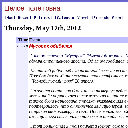
Целое поле говна
[Most Recent Entries]
[Calendar View]
[Friends View]
Thursday, May 17th, 2012
Time
Event
1:21p
Мусорок обиделся
"
Автор плаката "Мусорок", 25-летний житель 
административного ареста. Об этом сообщает б
Ленинский районный суд назначил Омельченко нак
Поводом для разбирательства стал перфоманс, к
"Чернобыльский шлях" 26 апреля.
На записи видно, как Омельченко развернул небо
мужчиной спортивного телосложения в штатском
также была нарисована стрелка, указывающая в
подтвердилось, что он является милиционером) з
направил видеокамеру на него. После этого моло
им лицо и скрылся в толпе под смех и аплодисмен
Этот ролик стал хитом байнета (белорусского се