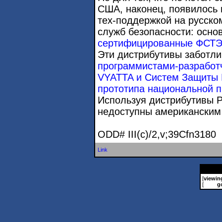
США, наконец, появилось
тех-поддержкой на русско
служб безопасности: осно
сертифицированные ФСТЭ
Эти дистрибутивы заботл
программистами-разработ
VYATTA и Систем Защиты
прототипа национальной 
Используя дистрибутивы 
недоступны американским
ODD# III(c)/2,v;39Cfn3180
Link
[
viewin
[
g