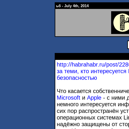
ьб - July 4th, 2014
http://habrahabr.ru/post/2
за теми, кто интересуется
безопасностью
Что касается собственнич
Microsoft
и
Apple
- с ними 
немного интересуется ин
сих пор распространён уст
операционных системах Li
надёжно защищены от стор