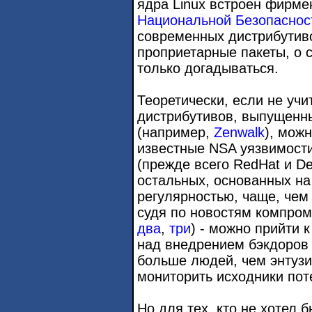
ядра Linux встроен фирм
Национальной Безопасно
современных дистрибутив
проприетарные пакеты, о 
только догадываться.
Теоретически, если не уч
дистрибутивов, выпущенны
(например,
Zenwalk
), мож
известные NSA уязвимости
(прежде всего RedHat и De
остальных, основанных на
регулярностью, чаще, чем
судя по новостям компро
два
,
три
) - можно прийти 
над внедрением бэкдоров 
больше людей, чем энтузи
мониторить исходники пот
Но для тех, кто не хотел